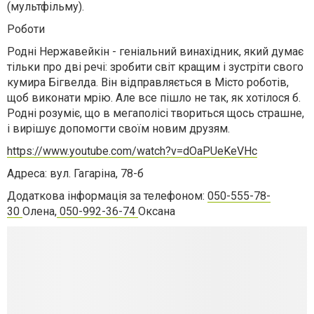
(мультфільму).
Роботи
Родні Нержавейкін - геніальний винахідник, який думає
тільки про дві речі: зробити світ кращим і зустріти свого
кумира Бігвелда. Він відправляється в Місто роботів,
щоб виконати мрію. Але все пішло не так, як хотілося б.
Родні розуміє, що в мегаполісі твориться щось страшне,
і вирішує допомогти своїм новим друзям.
https://www.youtube.com/watch?v=dOaPUeKeVHc
Адреса: вул. Гагаріна, 78-б
Додаткова інформація за телефоном:
050-555-78-
30
Олена,
050-992-36-74
Оксана