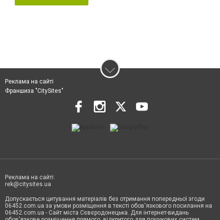
Реклама на сайті
Франшиза "CitySites"
Реклама на сайті:
rek@citysites.ua
Допускається цитування матеріалів без отримання попередньої згоди
06452.com.ua за умови розміщення в тексті обов'язкового посилання на
06452.com.ua - Сайт міста Сєвєродонецька. Для інтернет-видань
обов'язкове розміщення прямого, відкритого для пошукових систем