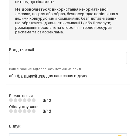
питань, що цікавлять.
Не дозволяється:
використання ненормативної
лексики, погроз або образ; безпосереднє порівняння з
іншими конкуруючими компаніями; безпідставні заяви,
що ображають діяльність компанії і / або її послуги;
розміщення посилань на сторонні інтернет-ресурси;
реклама та самореклама.
Введіть email:
Ваш e-mail не відображатиметься на сайті
або
Авторизуйтесь
для написання відгуку
Впечатления
0/12
Обслуговування
0/12
Відгук: