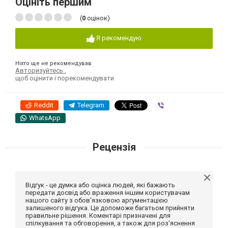
Оцініть першим
(
0
оцінок)
Я рекомендую
Ніхто ще не рекомендував
Авторизуйтесь
,
щоб оцінити і порекомендувати
Reddit
Telegram
Viber
WhatsApp
Рецензія
Відгук - це думка або оцінка людей, які бажають
передати досвід або враження іншим користувачам
нашого сайту з обов'язковою аргументацією
залишеного відгука. Це допоможе багатьом прийняти
правильне рішення. Коментарі призначені для
спілкування та обговорення, а також для роз'яснення