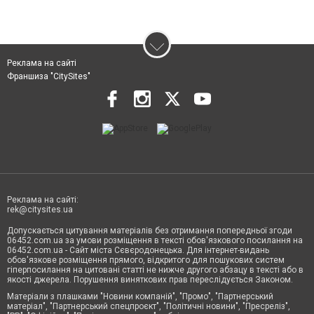
Реклама на сайті
Франшиза "CitySites"
Реклама на сайті:
rek@citysites.ua
Допускається цитування матеріалів без отримання попередньої згоди
06452.com.ua за умови розміщення в тексті обов'язкового посилання на
06452.com.ua - Сайт міста Сєвєродонецька. Для інтернет-видань
обов'язкове розміщення прямого, відкритого для пошукових систем
гіперпосилання на цитовані статті не нижче другого абзацу в тексті або в
якості джерела. Порушення виняткових прав переслідується Законом.
Матеріали з плашками "Новини компаній", "Промо", "Партнерський
матеріал", "Партнерський спецпроєкт", "Політичні новини", "Пресреліз",