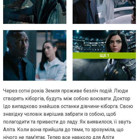
ЩЕ 1
Через сотні років Земля проживе безліч подій. Люди
створять кіборгів, будуть між собою воювати. Доктор
Ідо випадково знайшов останки дівчини-кіборга. Свою
знахідку чоловік вирішив забрати із собою, щоб
полагодити та привести до ладу. Як виявилося, її звуть
Аліта. Коли вона прийшла до тями, то зрозуміла, що
нічого не пам'ятає. Тепер все навколо для Аліти