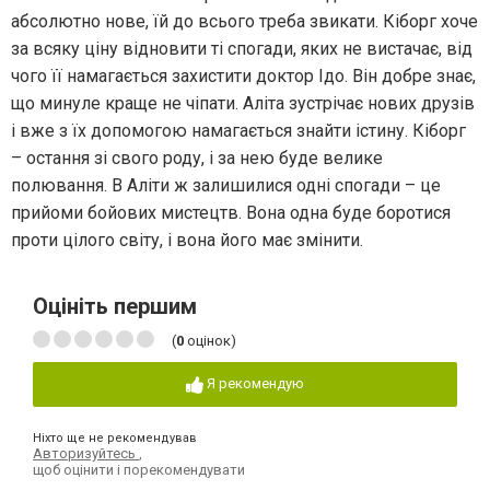
абсолютно нове, їй до всього треба звикати. Кіборг хоче
за всяку ціну відновити ті спогади, яких не вистачає, від
чого її намагається захистити доктор Ідо. Він добре знає,
що минуле краще не чіпати. Аліта зустрічає нових друзів
і вже з їх допомогою намагається знайти істину. Кіборг
– остання зі свого роду, і за нею буде велике
полювання. В Аліти ж залишилися одні спогади – це
прийоми бойових мистецтв. Вона одна буде боротися
проти цілого світу, і вона його має змінити.
Оцініть першим
(
0
оцінок)
Я рекомендую
Ніхто ще не рекомендував
Авторизуйтесь
,
щоб оцінити і порекомендувати