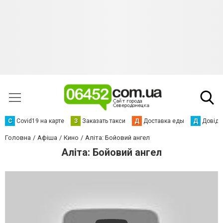
С
Сovid19 на карте
З
Заказать такси
Д
Доставка еды
Д
Довідк
Головна
Афіша
Кино
Аліта: Бойовий ангел
Аліта: Бойовий ангел