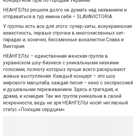
концертном туре по городам Украины.
НЕАНГЕЛЫ решили долго не думать над названием и
отправиться в тур имени себя – SLAVAVICTORIA.
У группы есть все для этого: супер-хиты, всеукраинская
известность, первые строчки в многочисленных хит-
парадах и, конечно, бессменные вокалистки Слава и
Виктория.
НЕАНГЕЛЫ – единственная женская группа в
украинском шоу-бизнесе с уникальными низкими
голосами, полноту которых лучше всего раскрывают
живые выступления. Каждый концерт – это шоу
мирового масштаба, каждая песня – кино с экспрессией
и душевными переживанием. Здесь и трагедия, и
драма, и комедия. Так же группа уникальна в своей
искренности, ведь не зря НЕАНГЕЛЫ носят негласный
статус «Поющие сердцем».