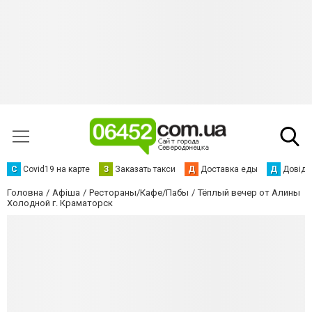
С
Сovid19 на карте
З
Заказать такси
Д
Доставка еды
Д
Довідк
Головна
Афіша
Рестораны/Кафе/Пабы
Тёплый вечер от Алины
Холодной г. Краматорск