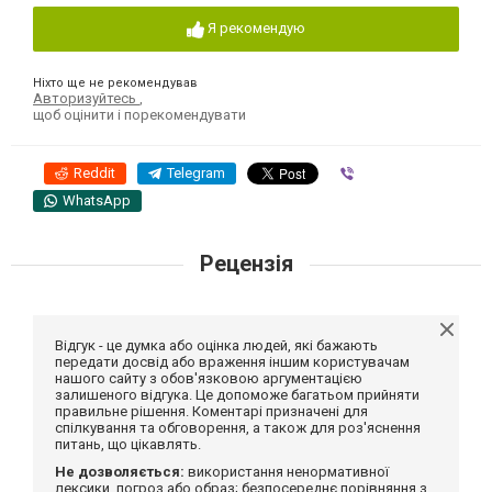
Я рекомендую
Ніхто ще не рекомендував
Авторизуйтесь
,
щоб оцінити і порекомендувати
Reddit
Telegram
Viber
WhatsApp
Рецензія
Відгук - це думка або оцінка людей, які бажають
передати досвід або враження іншим користувачам
нашого сайту з обов'язковою аргументацією
залишеного відгука. Це допоможе багатьом прийняти
правильне рішення. Коментарі призначені для
спілкування та обговорення, а також для роз'яснення
питань, що цікавлять.
Не дозволяється:
використання ненормативної
лексики, погроз або образ; безпосереднє порівняння з