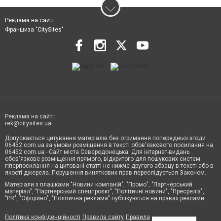
Реклама на сайті
Франшиза "CitySites"
Реклама на сайті:
rek@citysites.ua
Допускається цитування матеріалів без отримання попередньої згоди
06452.com.ua за умови розміщення в тексті обов'язкового посилання на
06452.com.ua - Сайт міста Сєвєродонецька. Для інтернет-видань
обов'язкове розміщення прямого, відкритого для пошукових систем
гіперпосилання на цитовані статті не нижче другого абзацу в тексті або в
якості джерела. Порушення виняткових прав переслідується Законом.
Матеріали з плашками "Новини компаній", "Промо", "Партнерський
матеріал", "Партнерський спецпроєкт", "Політичні новини", "Пресреліз",
"PR", "Офіційно", "Політична реклама" публікуються на правах реклами.
Політика конфіденційності
Правила сайту
Правила