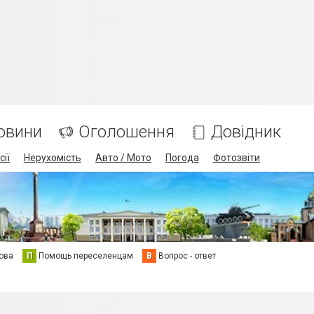
овини
Оголошення
Довідник
сії
Нерухомість
Авто / Мото
Погода
Фотозвіти
ова
П
Помощь переселенцам
В
Вопрос - ответ