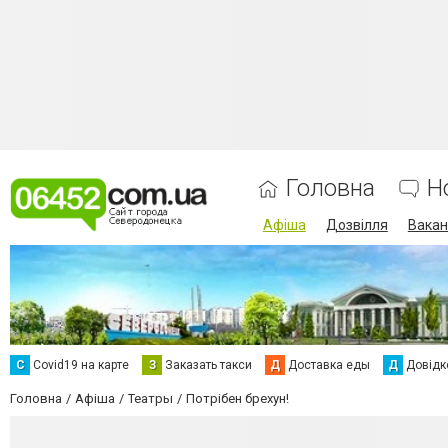
Головна
Н
Афіша
Дозвілля
Вакан
С
Сovid19 на карте
З
Заказать такси
Д
Доставка еды
Д
Довідк
Головна
Афіша
Театры
Потрібен брехун!