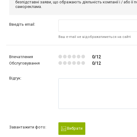
безпідставні заяви, що ображають діяльність компанії і / або її
самореклама.
Введіть email:
Ваш e-mail не відображатиметься на сайті
Впечатления
0/12
Обслуговування
0/12
Відгук:
Завантажити фото:
Вибрати