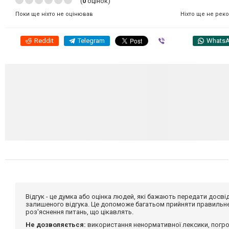
(
0
оцінок)
Ніхто ще не рек
Поки ще ніхто не оцінював
Reddit
Telegram
Viber
Whats
Відгук - це думка або оцінка людей, які бажають передати дос
залишеного відгука. Це допоможе багатьом прийняти правильне 
роз'яснення питань, що цікавлять.
Не дозволяється:
використання ненормативної лексики, погро