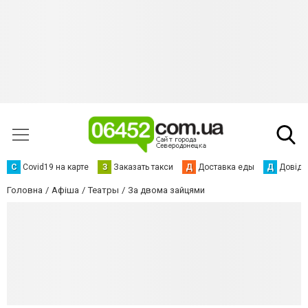
С
Сovid19 на карте
З
Заказать такси
Д
Доставка еды
Д
Довідк
Головна
Афіша
Театры
За двома зайцями