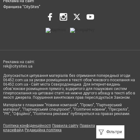
Реклама на сайті
Франшиза "CitySites"
Реклама на сайті:
rek@citysites.ua
Допускається цитування матеріалів без отримання попередньої згоди
06452.com.ua за умови розміщення в тексті обов'язкового посилання на
06452.com.ua - Сайт міста Сєвєродонецька. Для інтернет-видань
обов'язкове розміщення прямого, відкритого для пошукових систем
гіперпосилання на цитовані статті не нижче другого абзацу в тексті або в
якості джерела. Порушення виняткових прав переслідується Законом.
Матеріали з плашками "Новини компаній", "Промо", "Партнерський
матеріал", "Партнерський спецпроєкт", "Політичні новини", "Пресреліз",
"PR", "Офіційно", "Політична реклама" публікуються на правах реклами.
Політика конфіденційності
Правила сайту
Правила
класифайд
Редакційна політика
Фільтри