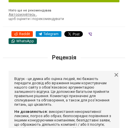
Ніхто ще не рекомендував
Авторизуйтесь
,
щоб оцінити і порекомендувати
Reddit
Telegram
Viber
WhatsApp
Рецензія
Відгук - це думка або оцінка людей, які бажають
передати досвід або враження іншим користувачам
нашого сайту з обов'язковою аргументацією
залишеного відгука. Це допоможе багатьом прийняти
правильне рішення. Коментарі призначені для
спілкування та обговорення, а також для роз'яснення
питань, що цікавлять.
Не дозволяється:
використання ненормативної
лексики, погроз або образ; безпосереднє порівняння з
іншими конкуруючими компаніями; безпідставні заяви,
що ображають діяльність компанії і / або її послуги;