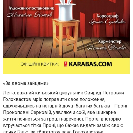
«За двома зайцями»
Легковажний київський цирульник Свирид Петрович
Голохвастов мріє поправити своє положення,
одружившись на негарній дочці багатих батьків - Проні
Прокоповні Серковій, уявляючи собі, яке шикарне
життя почнеться за гроші нареченої. Проте, в історію
втручається тітка Проні, що бажає видати заміж свою
дочку Галю, за «багатого» пана Голохвастова.