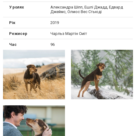
У ролях
Александра Шіпп, Ешлі Джадд, Едвард
Джеймс, Олмос Вес Стьюді
Рік
2019
Режисер
Чарльз Мартін Сміт
Час
96