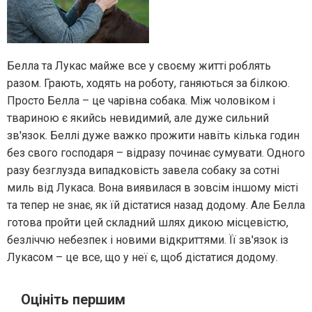
Белла та Лукас майже все у своєму житті роблять
разом. Грають, ходять на роботу, ганяються за білкою.
Просто Белла – це чарівна собака. Між чоловіком і
твариною є якийсь невидимий, але дуже сильний
зв'язок. Беллі дуже важко прожити навіть кілька годин
без свого господаря – відразу починає сумувати. Одного
разу безглузда випадковість завела собаку за сотні
миль від Лукаса. Вона виявилася в зовсім іншому місті
та тепер не знає, як їй дістатися назад додому. Але Белла
готова пройти цей складний шлях дикою місцевістю,
безліччю небезпек і новими відкриттями. Її зв'язок із
Лукасом – це все, що у неї є, щоб дістатися додому.
Оцініть першим