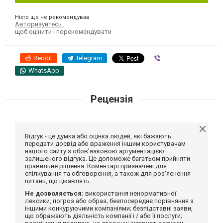
Ніхто ще не рекомендував
Авторизуйтесь
,
щоб оцінити і порекомендувати
Reddit
Telegram
Viber
WhatsApp
Рецензія
Відгук - це думка або оцінка людей, які бажають
передати досвід або враження іншим користувачам
нашого сайту з обов'язковою аргументацією
залишеного відгука. Це допоможе багатьом прийняти
правильне рішення. Коментарі призначені для
спілкування та обговорення, а також для роз'яснення
питань, що цікавлять.
Не дозволяється:
використання ненормативної
лексики, погроз або образ; безпосереднє порівняння з
іншими конкуруючими компаніями; безпідставні заяви,
що ображають діяльність компанії і / або її послуги;