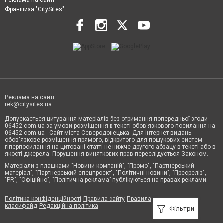
Реклама на сайті
Франшиза "CitySites"
Реклама на сайті:
rek@citysites.ua
Допускається цитування матеріалів без отримання попередньої згоди
06452.com.ua за умови розміщення в тексті обов'язкового посилання на
06452.com.ua - Сайт міста Сєвєродонецька. Для інтернет-видань
обов'язкове розміщення прямого, відкритого для пошукових систем
гіперпосилання на цитовані статті не нижче другого абзацу в тексті або в
якості джерела. Порушення виняткових прав переслідується Законом.
Матеріали з плашками "Новини компаній", "Промо", "Партнерський
матеріал", "Партнерський спецпроєкт", "Політичні новини", "Пресреліз",
"PR", "Офіційно", "Політична реклама" публікуються на правах реклами.
Політика конфіденційності
Правила сайту
Правила
класифайд
Редакційна політика
Фільтри