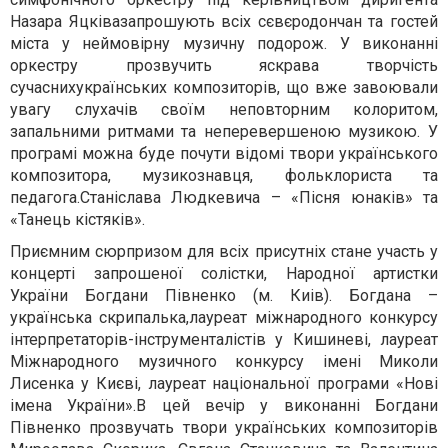
Назара Яцківазапрошують всіх сєвєродончан та гостей
міста у неймовірну музичну подорож. У виконанні
оркестру прозвучить яскрава творчість
сучаснихукраїнських композиторів, що вже завоювали
увагу слухачів своїм неповторним колоритом,
запальними ритмами та неперевершеною музикою. У
програмі можна буде почути відомі твори українського
композитора, музикознавця, фольклориста та
педагога.Станіслава Людкевича – «Пісня юнаків» та
«Танець кістяків».
Приємним сюрпризом для всіх присутніх стане участь у
концерті запрошеної солістки, Народної артистки
України Богдани Півненко (м. Киів). Богдана –
українська скрипалька,лауреат міжнародного конкурсу
інтерпретаторів-інструменталістів у Кишиневі, лауреат
Міжнародного музичного конкурсу імені Миколи
Лисенка у Києві, лауреат національної програми «Нові
імена України».В цей вечір у виконанні Богдани
Півненко прозвучать твори українських композиторів