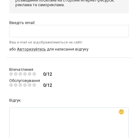
розміщення посилань на сторонні інтернет-ресурси;
реклама та самореклама.
Введіть email:
Ваш e-mail не відображатиметься на сайті
або
Авторизуйтесь
для написання відгуку
Впечатления
0/12
Обслуговування
0/12
Відгук: