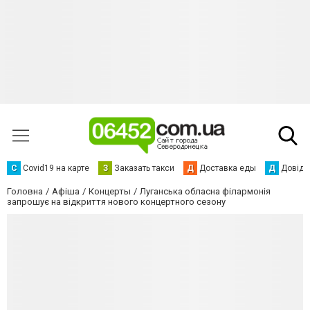
С
Сovid19 на карте
З
Заказать такси
Д
Доставка еды
Д
Довідк
Головна
Афіша
Концерты
Луганська обласна філармонія
запрошує на відкриття нового концертного сезону