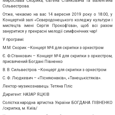
Мирослава Скорика, Євгена Станковича та Валентина
Сільвестрова.
Отже, чекаємо на вас 14 вересня 2019 року о 18.00, у
Концертній залі «Сєвєродонецького коледжу культури і
мистецтв імені Сергія Прокоф’єва», щоб всі разом
зануритися у прекрасні мелодії симфонічних чар!
У програмі:
М.М. Скорик –Концерт №4 для скрипки з оркестром
Є. Ф.Станкович – Концерт №4 для скрипки з оркестром,
присвячений Богдані Півненко
В. В. Сильвестров –Концерт для скрипки з оркестром
С. Ф. Людкевич – «Пісняюнаків», «Танецькістяків».
Лектор-музикознавець: Тетяна Пліс
Диригент: НАЗАР ЯЦКІВ
Солістка:народна артистка України БОГДАНА ПІВНЕНКО
/скрипка, м. Київ/