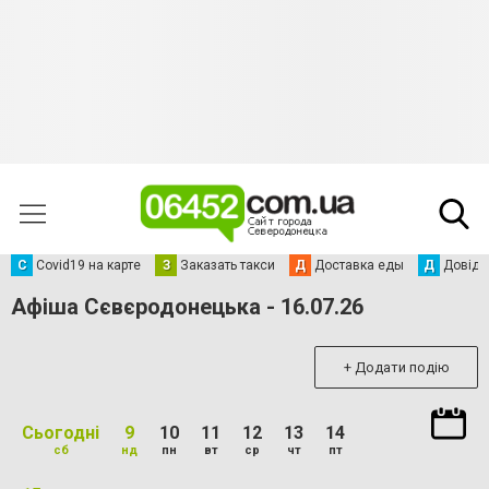
С
Сovid19 на карте
З
Заказать такси
Д
Доставка еды
Д
Довідк
Афіша Сєвєродонецька - 16.07.26
+ Додати подію
Сьогодні
9
10
11
12
13
14
сб
нд
пн
вт
ср
чт
пт