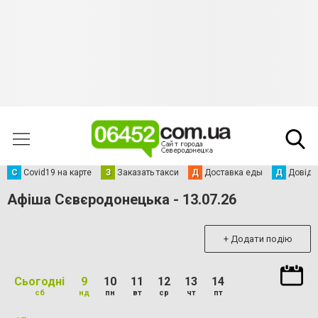
С
Сovid19 на карте
З
Заказать такси
Д
Доставка еды
Д
Довідк
Афіша Сєвєродонецька - 13.07.26
+ Додати подію
Сьогодні
9
10
11
12
13
14
сб
нд
пн
вт
ср
чт
пт