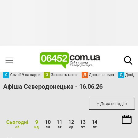
С
Сovid19 на карте
З
Заказать такси
Д
Доставка еды
Д
Довідк
Афіша Сєвєродонецька - 16.06.26
+ Додати подію
Сьогодні
9
10
11
12
13
14
сб
нд
пн
вт
ср
чт
пт