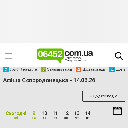
С
Сovid19 на карте
З
Заказать такси
Д
Доставка еды
Д
Довідк
Афіша Сєвєродонецька - 14.06.26
+ Додати подію
Сьогодні
9
10
11
12
13
14
сб
нд
пн
вт
ср
чт
пт