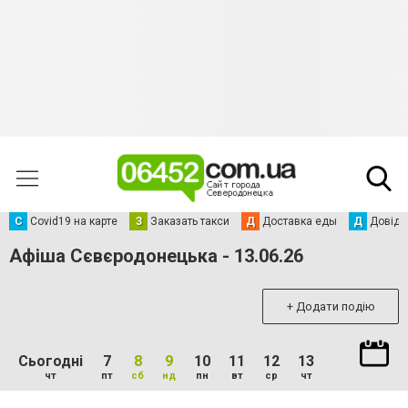
С
Сovid19 на карте
З
Заказать такси
Д
Доставка еды
Д
Довідк
Афіша Сєвєродонецька - 13.06.26
+ Додати подію
Сьогодні
7
8
9
10
11
12
13
чт
пт
сб
нд
пн
вт
ср
чт