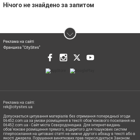
Нічого не знайдено за запитом
Реклама на сайті
Франшиза "CitySites"
Реклама на сайті:
rek@citysites.ua
Допускається цитування матеріалів без отримання попередньої згоди
06452.com.ua за умови розміщення в тексті обов'язкового посилання на
06452.com.ua - Сайт міста Сєвєродонецька. Для інтернет-видань
обов'язкове розміщення прямого, відкритого для пошукових систем
гіперпосилання на цитовані статті не нижче другого абзацу в тексті або в
якості джерела. Порушення виняткових прав переслідується Законом.