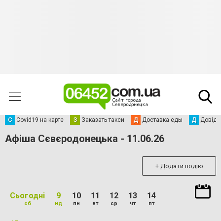
С
Сovid19 на карте
З
Заказать такси
Д
Доставка еды
Д
Довідк
Афіша Сєвєродонецька - 11.06.26
+ Додати подію
Сьогодні
9
10
11
12
13
14
сб
нд
пн
вт
ср
чт
пт