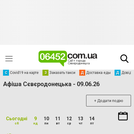
С
Сovid19 на карте
З
Заказать такси
Д
Доставка еды
Д
Довідк
Афіша Сєвєродонецька - 09.06.26
+ Додати подію
Сьогодні
9
10
11
12
13
14
сб
нд
пн
вт
ср
чт
пт