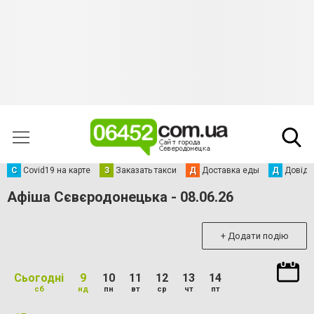
С
Сovid19 на карте
З
Заказать такси
Д
Доставка еды
Д
Довідк
Афіша Сєвєродонецька - 08.06.26
+ Додати подію
Сьогодні
9
10
11
12
13
14
сб
нд
пн
вт
ср
чт
пт