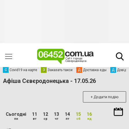
С
Сovid19 на карте
З
Заказать такси
Д
Доставка еды
Д
Довідк
Афіша Сєвєродонецька - 17.05.26
+ Додати подію
Сьогодні
11
12
13
14
15
16
пн
вт
ср
чт
пт
сб
нд