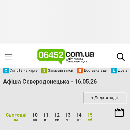
С
Сovid19 на карте
З
Заказать такси
Д
Доставка еды
Д
Довідк
Афіша Сєвєродонецька - 16.05.26
+ Додати подію
Сьогодні
10
11
12
13
14
15
нд
пн
вт
ср
чт
пт
сб