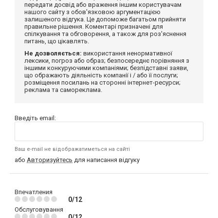
передати досвід або враження іншим користувачам
нашого сайту з обов'язковою аргументацією
залишеного відгука. Це допоможе багатьом прийняти
правильне рішення. Коментарі призначені для
спілкування та обговорення, а також для роз'яснення
питань, що цікавлять.
Не дозволяється:
використання ненормативної
лексики, погроз або образ; безпосереднє порівняння з
іншими конкуруючими компаніями; безпідставні заяви,
що ображають діяльність компанії і / або її послуги;
розміщення посилань на сторонні інтернет-ресурси;
реклама та самореклама.
Введіть email:
Ваш e-mail не відображатиметься на сайті
або
Авторизуйтесь
для написання відгуку
Впечатления
0/12
Обслуговування
0/12