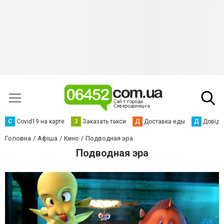
С
Сovid19 на карте
З
Заказать такси
Д
Доставка еды
Д
Довідк
Головна
Афіша
Кино
Подводная эра
Подводная эра