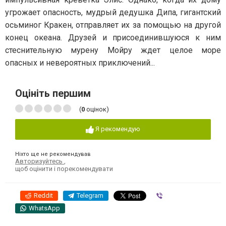
угрожает опасность, мудрый дедушка Дипа, гигантский
осьминог Кракен, отправляет их за помощью на другой
конец океана. Друзей и присоединившуюся к ним
стеснительную мурену Мойру ждет целое море
опасных и невероятных приключений...
Оцініть першим
(
0
оцінок)
Я рекомендую
Ніхто ще не рекомендував
Авторизуйтесь
,
щоб оцінити і порекомендувати
Reddit
Telegram
Viber
WhatsApp