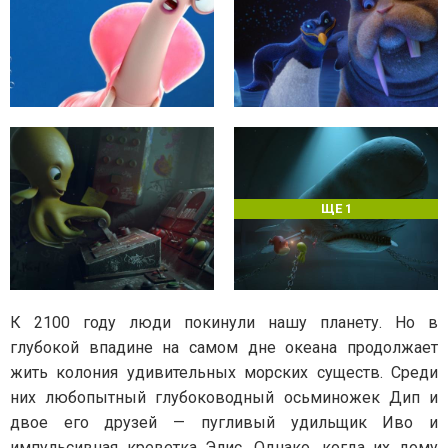
ЩЕ 1
К 2100 году люди покинули нашу планету. Но в
глубокой впадине на самом дне океана продолжает
жить колония удивительных морских существ. Среди
них любопытный глубоководный осьминожек Дип и
двое его друзей — пугливый удильщик Иво и
импульсивная креветка Элис. Однако, когда их дому