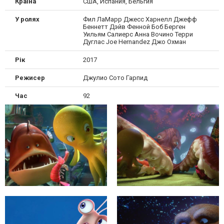
Країна
США, Испания, Бельгия
У ролях
Фил ЛаМарр Джесс Харнелл Джефф
Беннетт Дэйв Фенной Боб Берген
Уильям Салиерс Анна Вочино Терри
Дуглас Joe Hernandez Джо Охман
Рік
2017
Режисер
Джулио Сото Гарпид
Час
92