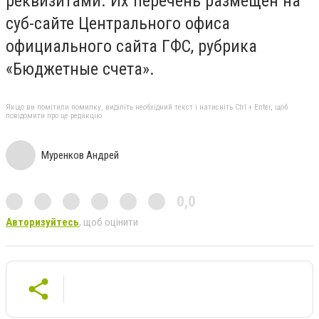
реквизитами. Их перечень размещен на
суб-сайте Центрального офиса
официального сайта ГФС, рубрика
«Бюджетные счета».
Якщо ви помітили помилку, виділіть необхідний текст і натисніть Ctrl + Enter, щоб
повідомити про це редакцію
Муренков Андрей
0,0
Авторизуйтесь
, щоб оцінити