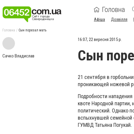
Головна
Афіша
Дозвілля
Головна
Сын порезал мать
16:07, 22 вересня 2015 р.
Сын поре
Сачко Владислав
21 сентября в горбольн
проникающей ножевой р
Подробности нападения 
квоте Народной партии, 
политический. Однако по
вспыхнувшей семейной 
ГУМВД Татьяна Погукай.