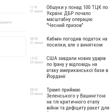
Обшуки у понад 100 ТЦК по
11:41
31 липня
Україні: ДБР почало
масштабну операцію
 оцінити
"Чесний призов"
Кабмін погодив податок на
08:00
31 липня
посилки, але з винятком
США завдали нових ударів
14:32
29 липня
по Ірану у відповідь на
атаку американської бази в
Йорданії
Трамп приймає
08:50
29 липня
Зеленського у Вашингтоні
на тлі критичного етапу
війни та дефіциту ракет для