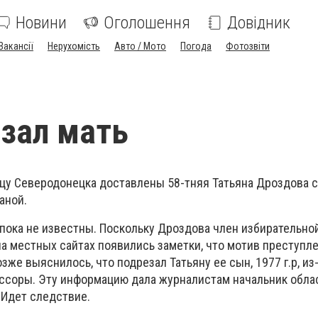
Новини
Оголошення
Довідник
Вакансії
Нерухомість
Авто / Мото
Погода
Фотозвіти
зал мать
ицу Северодонецка доставлены 58-тняя Татьяна Дроздова с
аной.
пока не известны. Поскольку Дроздова член избирательно
на местных сайтах появились заметки, что мотив преступл
зже выяснилось, что подрезал Татьяну ее сын, 1977 г.р, из
ссоры. Эту информацию дала журналистам начальник обла
 Идет следствие.