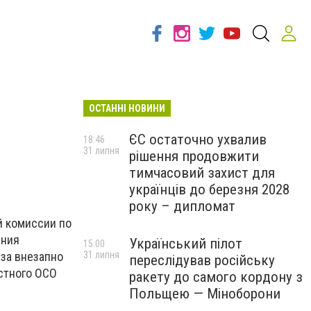
ОСТАННІ НОВИНИ
ЄС остаточно ухвалив
18:46
31 липня
рішення продовжити
тимчасовий захист для
українців до березня 2028
року – дипломат
й комиссии по
ения
Український пілот
15:00
31 липня
-за внезапно
переслідував російську
стного ОСО
ракету до самого кордону з
Польщею — Міноборони