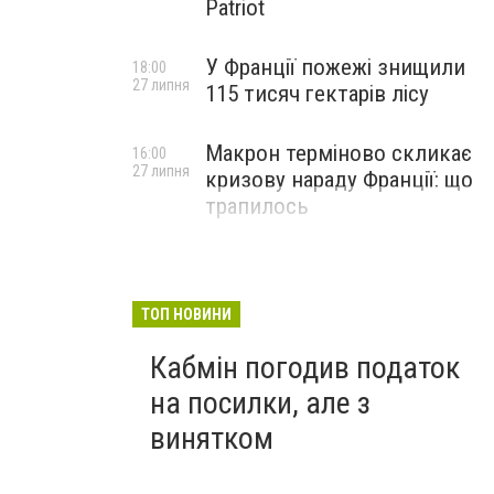
Patriot
У Франції пожежі знищили
18:00
27 липня
115 тисяч гектарів лісу
Макрон терміново скликає
16:00
27 липня
кризову нараду Франції: що
трапилось
ТОП НОВИНИ
Кабмін погодив податок
на посилки, але з
винятком