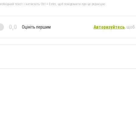
бхідний текст і натисніть Ctrl + Enter, щоб повідомити про це редакцію
0,0
Оцініть першим
Авторизуйтесь
, щоб