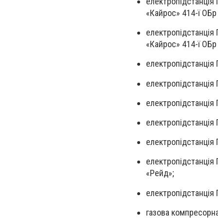
електропідстанція 
«Кайрос» 414-ї ОБр
електропідстанція 
«Кайрос» 414-ї ОБр
електропідстанція П
електропідстанція 
електропідстанція 
електропідстанція П
електропідстанція 
електропідстанція 
«Рейд»;
електропідстанція 
газова компресорна