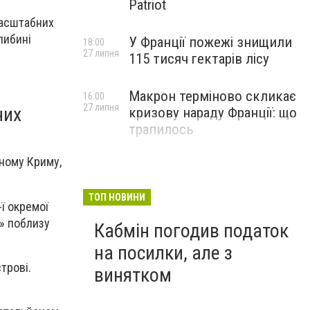
Patriot
масштабних
либині
У Франції пожежі знищили
18:00
27 липня
115 тисяч гектарів лісу
Макрон терміново скликає
16:00
27 липня
них
кризову нараду Франції: що
трапилось
аному Криму,
ТОП НОВИНИ
-ї окремої
» поблизу
Кабмін погодив податок
на посилки, але з
трові.
винятком