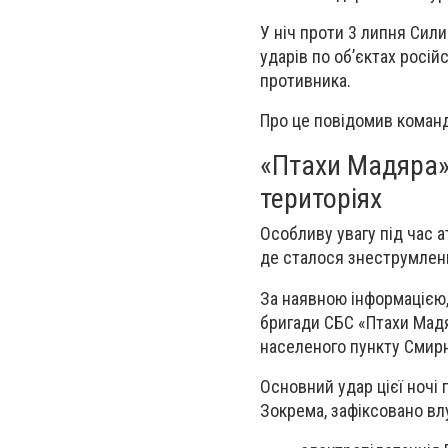
У ніч проти 3 липня Сил
ударів по об’єктах росій
противника.
Про це повідомив коман
«Птахи Мадяра» 
територіях
Особливу увагу під час 
де сталося знеструмленн
За наявною інформацією, 
бригади СБС «Птахи Мад
населеного пункту Смир
Основний удар цієї ночі 
Зокрема, зафіксовано влу