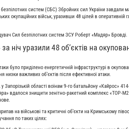
и безпілотних систем (СБС) Збройних сил України завдали 
ських окупаційних військ, уразивши 48 цілей в оперативній г
дувач Сил безпілотних систем ЗСУ Роберт «Мадяр» Бровді.
за ніч уразили 48 об’єктів на окупова
атаки було приділено енергетичній інфраструктурі в окупов
я низки важливих об’єктів після ефективної атаки.
у Запорізькій області воїнам 9-го батальйону «Кайрос» 414
яра» вдалося знищити зенітно-ракетний комплекс «ТОР-М2
нове.
припав на військові та критичні об’єкти на Кримському півос
чання по таких цілях: