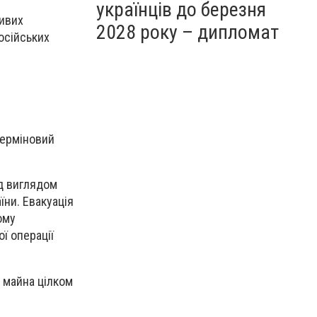
українців до березня
ливих
2028 року – дипломат
російських
 терміновий
ід виглядом
їни. Евакуація
ому
ї операції
я майна цілком