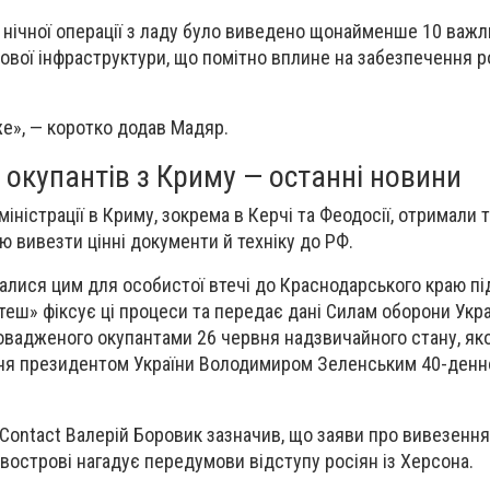
 нічної операції з ладу було виведено щонайменше 10 важ
азової інфраструктури, що помітно вплине на забезпечення 
е», — коротко додав Мадяр.
 окупантів з Криму — останні новини
міністрації в Криму, зокрема в Керчі та Феодосії, отримали
ю вивезти цінні документи й техніку до РФ.
алися цим для особистої втечі до Краснодарського краю п
теш» фіксує ці процеси та передає дані Силам оборони Укра
ровадженого окупантами 26 червня надзвичайного стану, як
я президентом України Володимиром Зеленським 40-денно
t Contact Валерій Боровик зазначив, що заяви про вивезенн
півострові нагадує передумови відступу росіян із Херсона.