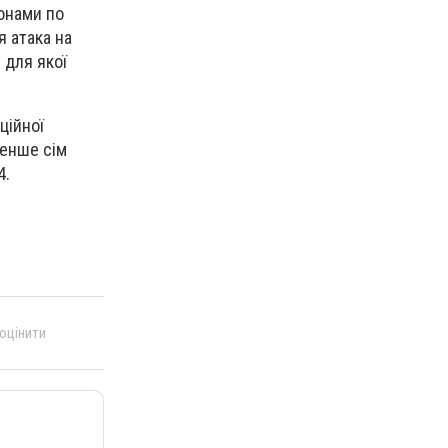
онами по
 атака на
 для якої
ційної
менше сім
4.
 оцінити