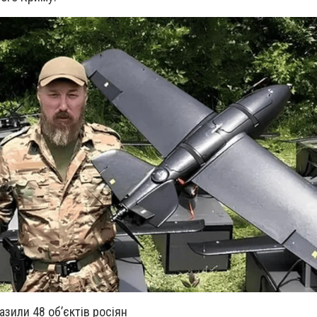
азили 48 об’єктів росіян