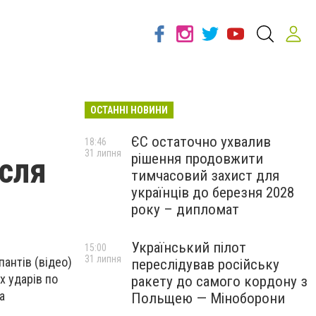
ОСТАННІ НОВИНИ
ЄС остаточно ухвалив
18:46
31 липня
рішення продовжити
ісля
тимчасовий захист для
українців до березня 2028
року – дипломат
Український пілот
15:00
31 липня
антів (відео)
переслідував російську
х ударів по
ракету до самого кордону з
а
Польщею — Міноборони