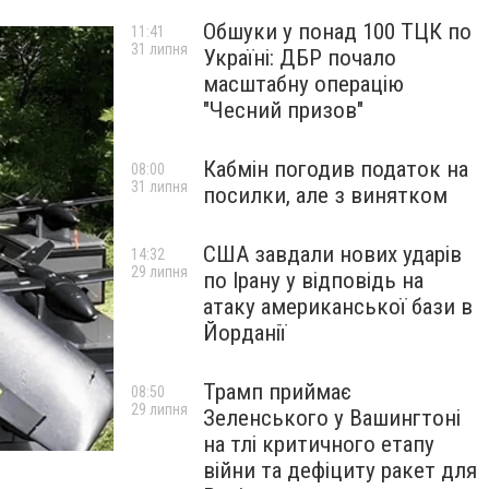
Обшуки у понад 100 ТЦК по
11:41
31 липня
Україні: ДБР почало
масштабну операцію
"Чесний призов"
Кабмін погодив податок на
08:00
31 липня
посилки, але з винятком
США завдали нових ударів
14:32
29 липня
по Ірану у відповідь на
атаку американської бази в
Йорданії
Трамп приймає
08:50
29 липня
Зеленського у Вашингтоні
на тлі критичного етапу
війни та дефіциту ракет для