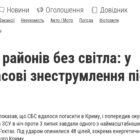
Новини
Оголошення
Довідник
Вакансії
Нерухомість
Авто / Мото
Погода
Фотозвіти
СУ
районів без світла: у
сові знеструмлення п
показав, що СБС вдалося погасити в Криму, і попередив окуп
 ЗСУ в ніч проти 3 липня завдали одного з наймасштабніши
б’єктах. Під ударом опинилися 48 цілей, зокрема енергетичн
ого Криму.