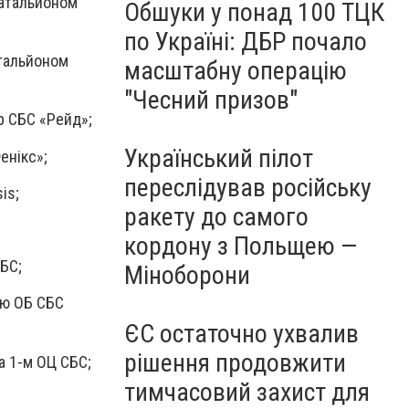
батальйоном
Обшуки у понад 100 ТЦК
по Україні: ДБР почало
атальйоном
масштабну операцію
"Чесний призов"
Бр СБС «Рейд»;
Український пілот
енікс»;
переслідував російську
is;
ракету до самого
кордону з Польщею —
СБС;
Міноборони
-ю ОБ СБС
ЄС остаточно ухвалив
рішення продовжити
а 1-м ОЦ СБС;
тимчасовий захист для