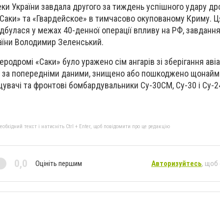
ки України завдала другого за тиждень успішного удару др
Саки» та «Гвардейское» в тимчасово окупованому Криму. Ця
дбулася у межах 40-денної операції впливу на РФ, завдання
аїни Володимир Зеленський.
еродромі «Саки» було уражено сім ангарів зі зберігання авіа
ру, за попередніми даними, знищено або пошкоджено щонай
щувачі та фронтові бомбардувальники Су-30СМ, Су-30 і Су-2
бхідний текст і натисніть Ctrl + Enter, щоб повідомити про це редакцію
0,0
Оцініть першим
Авторизуйтесь
, щоб