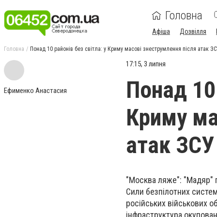
Головна
Афіша
Дозвілля
Головна
Понад 10 районів без світла: у Криму масові знеструмлення після атак З
17:15, 3 липня
Понад 10 
Ефименко Анастасия
Криму ма
атак ЗСУ
"Москва ляже": "Мадяр" 
Сили безпілотних систем
російських військових о
інфраструктура окупован