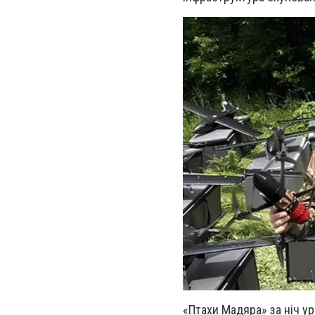
«Птахи Мадяра» за ніч ур