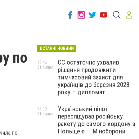
ОСТАННІ НОВИНИ
ру по
ЄС остаточно ухвалив
18:46
31 липня
рішення продовжити
тимчасовий захист для
українців до березня 2028
року – дипломат
Український пілот
15:00
31 липня
переслідував російську
ракету до самого кордону з
Польщею — Міноборони
учила по