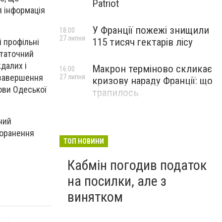
Patriot
я інформація
У Франції пожежі знищили
18:00
27 липня
115 тисяч гектарів лісу
 профільні
статочний
далих і
Макрон терміново скликає
16:00
 завершення
27 липня
кризову нараду Франції: що
лови Одеської
трапилось
ний
поранення
ТОП НОВИНИ
Кабмін погодив податок
на посилки, але з
винятком