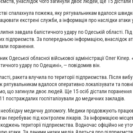
иємств,
унаслідок чого
загинули двоє людей, ще 15 дістали
стві спалахнула пожежа, яку рятувальникам вдалося швидко
рацювати екстрені служби,
а інформація про наслідки атаки
липня завдала балістичного удару по Одеській області. Під
их підприємств. За попередньою інформацією, внаслідок ат
мали поранення.
ик Одеської обласної військової адміністрації Олег Кіпер. 
стичного удару по Одещині», — повідомив він.
асті, ракета влучила по території підприємства. Після виб
 рятувальникам вдалося оперативно локалізувати та повн
мо, що загинули двоє людей. Ще 15 осіб дістали поранення 
 11 постраждалих госпіталізували до медичних закладів.
 необхідну медичну допомогу. Медики продовжують працю
тан перебуває під контролем лікарів. За інформацією місце
коджень території підприємства. Водночас офіційно не ут
іллю атаки. За даними низки медіа, йдеться про підприємств