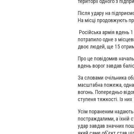
території одного з підпр
Після удару на підприєм
На місці продовжують п
Російська армія вдень 1 
потрапило одне з місцев
двоє людей, ще 15 отри
Про це повідомив начальн
вдень ворог завдав балі
За словами очільника обл
масштабна пожежа, однак
вогонь. Попередньо відо
ступеня тяжкості. Із них
Усім пораненим надають
постраждалими, а їхній с
удар завдав значних пош
який саме об'єкт став ц