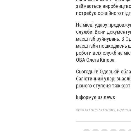
займається виробництвом
потребує офіційного під
На місці удару продовжу
служби. Вони документу
масштаб руйнувань. В Од
масштаби пошкоджень ще
роботи всіх служб на міс
ОВА Олега Кіпера.
Сьогодні в Одеській обла
балістичний удар, внаслі
різного ступеня тяжкост
Інформує ua.news
Якщо ви помітили помилку, виділіть нео