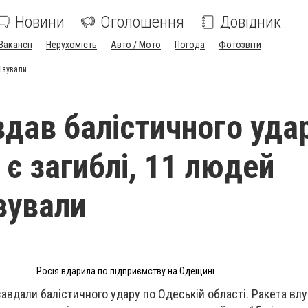
Новини
Оголошення
Довідник
Вакансії
Нерухомість
Авто / Мото
Погода
Фотозвіти
лізували
вдав балістичного уда
 є загиблі, 11 людей
зували
Росія вдарила по підприємству на Одещині
завдали балістичного удару по Одеській області. Ракета вл