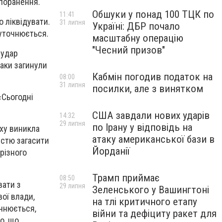
 поранення.
Обшуки у понад 100 ТЦК по
11:41
 ліквідувати.
31 липня
Україні: ДБР почало
 уточнюється.
масштабну операцію
"Чесний призов"
 удар
аки загинули
Кабмін погодив податок на
08:00
31 липня
посилки, але з винятком
«Сьогодні
США завдали нових ударів
14:32
29 липня
по Ірану у відповідь на
уху виникла
атаку американської бази в
істю загасити
Йорданії
різного
Трамп приймає
08:50
вати з
29 липня
Зеленського у Вашингтоні
вої влади,
на тлі критичного етапу
очнюється,
війни та дефіциту ракет для
о, що