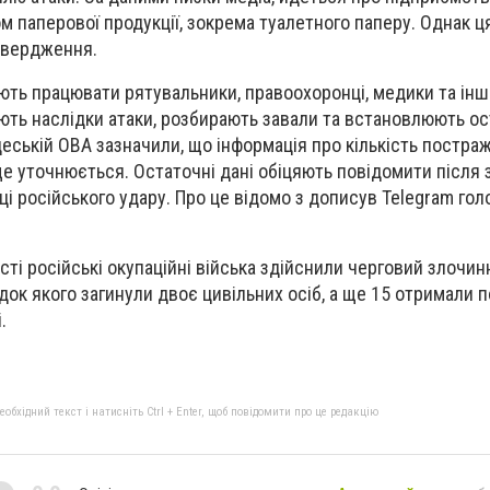
 паперової продукції, зокрема туалетного паперу. Однак ц
твердження.
ють працювати рятувальники, правоохоронці, медики та інші
ють наслідки атаки, розбирають завали та встановлюють о
еській ОВА зазначили, що інформація про кількість постраж
 уточнюється. Остаточні дані обіцяють повідомити після
ці російського удару. Про це відомо з дописув Telegram го
сті російські окупаційні війська здійснили черговий злочин
док якого загинули двоє цивільних осіб, а ще 15 отримали 
і.
бхідний текст і натисніть Ctrl + Enter, щоб повідомити про це редакцію