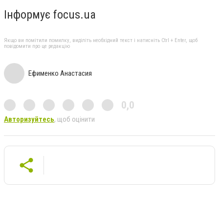
Інформує focus.ua
Якщо ви помітили помилку, виділіть необхідний текст і натисніть Ctrl + Enter, щоб
повідомити про це редакцію
Ефименко Анастасия
0,0
Авторизуйтесь
, щоб оцінити