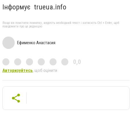
Інформує trueua.info
Якщо ви помітили помилку, виділіть необхідний текст і натисніть Ctrl + Enter, щоб
повідомити про це редакцію
Ефименко Анастасия
0,0
Авторизуйтесь
, щоб оцінити