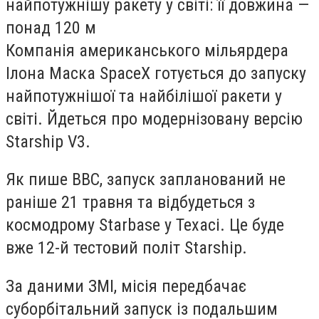
найпотужнішу ракету у світі: її довжина —
понад 120 м
Компанія американського мільярдера
Ілона Маска SpaceX готується до запуску
найпотужнішої та найбілішої ракети у
світі. Йдеться про модернізовану версію
Starship V3.
Як пише ВВС, запуск запланований не
раніше 21 травня та відбудеться з
космодрому Starbase у Техасі. Це буде
вже 12-й тестовий політ Starship.
За даними ЗМІ, місія передбачає
суборбітальний запуск із подальшим