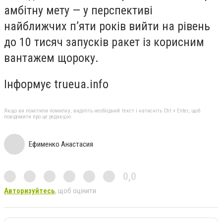
амбітну мету — у перспективі
найближчих п’яти років вийти на рівень
до 10 тисяч запусків ракет із корисним
вантажем щороку.
Інформує trueua.info
Якщо ви помітили помилку, виділіть необхідний текст і натисніть Ctrl + Enter, щоб
повідомити про це редакцію
Ефименко Анастасия
0,0
Авторизуйтесь
, щоб оцінити