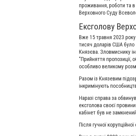
проживання, роботи та в
Верховного Суду Всевол
Ексголову Верхо
Вже 15 травня 2023 року
тисяч доларів США було 
Князєва. Зловмиснику ін
"Прийняття пропозиції, 
особливо великому розмі
Разом із Князевим підоз
інкримінують пособництв
Наразі справа за обвин
ексголова своєї провини
кабінет був не замкнений
Після гучної корупційної