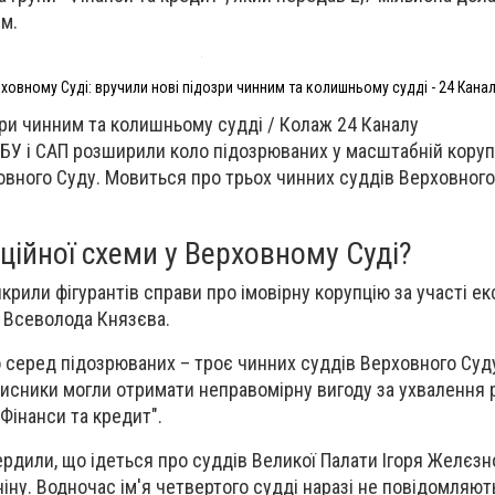
м.
рховному Суді: вручили нові підозри чинним та колишньому судді - 24 Кана
ри чинним та колишньому судді / Колаж 24 Каналу
НАБУ і САП розширили коло підозрюваних у масштабній коруп
вного Суду. Мовиться про трьох чинних суддів Верховного 
пційної схеми у Верховному Суді?
крили фігурантів справи про імовірну корупцію за участі е
 Всеволода Князєва.
 серед підозрюваних – троє чинних суддів Верховного Суд
мисники могли отримати неправомірну вигоду за ухвалення 
Фінанси та кредит".
рдили, що ідеться про суддів Великої Палати Ігоря Желєзно
іну. Водночас ім'я четвертого судді наразі не повідомляют