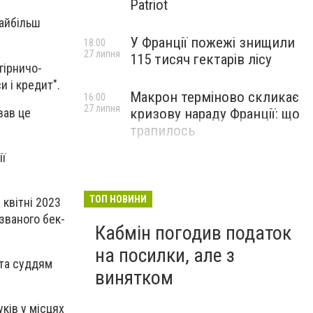
Patriot
найбільш
У Франції пожежі знищили
18:00
27 липня
115 тисяч гектарів лісу
гірничо-
и і кредит".
Макрон терміново скликає
16:00
27 липня
вав це
кризову нараду Франції: що
трапилось
ії
ТОП НОВИНИ
 квітні 2023
званого бек-
Кабмін погодив податок
на посилки, але з
 та суддям
винятком
ків у місцях