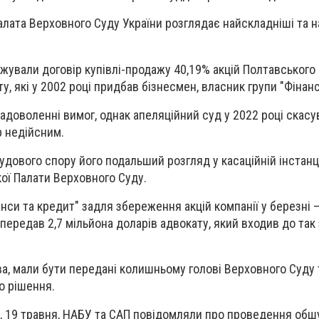
лата Верховного Суду України розглядає найскладніші та 
жували договір купівлі-продажу 40,19% акцій Полтавського 
у, які у 2002 році придбав бізнесмен, власник групи "Фінанс
адоволенні вимог, однак апеляційний суд у 2022 році скасу
р недійсним.
судового спору його подальший розгляд у касаційній інстанц
ої Палати Верховного Суду.
нси та кредит" задля збереження акцій компанії у березні –
передав 2,7 мільйона доларів адвокату, який входив до так 
тва, мали бути передані колишньому голові Верховного Суду
о рішення.
 19 травня, НАБУ та САП повідомляли про проведення обшу