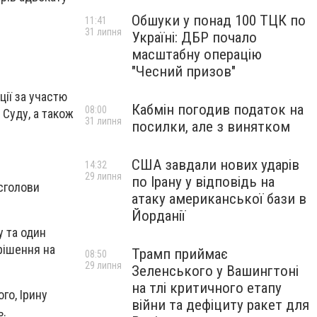
Обшуки у понад 100 ТЦК по
11:41
31 липня
Україні: ДБР почало
масштабну операцію
л
"Чесний призов"
ції за участю
Кабмін погодив податок на
08:00
Суду, а також
31 липня
посилки, але з винятком
США завдали нових ударів
14:32
29 липня
по Ірану у відповідь на
ксголови
атаку американської бази в
Йорданії
у та один
рішення на
Трамп приймає
08:50
29 липня
Зеленського у Вашингтоні
на тлі критичного етапу
го, Ірину
війни та дефіциту ракет для
ь.