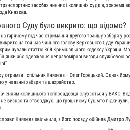
 транспортних засобах чинних і колишніх суддів, зокрема е
ода Князєва.
вного Суду було викрито: що відомо?
 на гарячому під час отримання другого траншу хабаря у ро
викрито на той час чинного голову Верховного Суду Україн
кримінували статтю 368 Кримінального кодексу України. М
обіцянки або одержання неправомірної вигоди службовою о
рі".
ру отримав і спільник Князєва – Олег Горецький. Однак йом
о у наданні хабаря та шахрайство.
уваченням колишнього топпосадовця слухається у ВАКС. Во
 не визнає та стверджує, що гроші йому буцімто підкинули,
.
 справи Князєва звільнили, а його посаду обійняв Дмитро Л