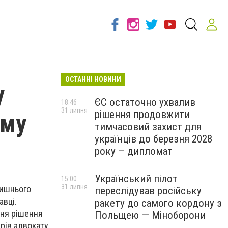
ОСТАННІ НОВИНИ
у
ЄС остаточно ухвалив
18:46
31 липня
рішення продовжити
ому
тимчасовий захист для
українців до березня 2028
року – дипломат
Український пілот
15:00
31 липня
лишнього
переслідував російську
авці.
ракету до самого кордону з
ння рішення
Польщею — Міноборони
арів адвокату