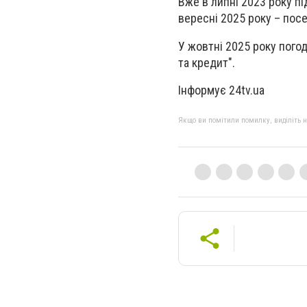
Вже в липні 2023 року пі
вересні 2025 року – пос
У жовтні 2025 року пого
та кредит".
Інформує 24tv.ua
Якщо ви помітили помилку, виділіть нео