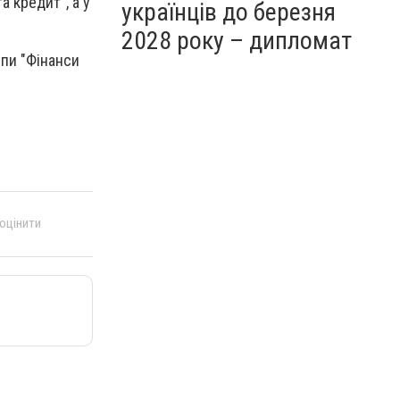
а кредит", а у
українців до березня
2028 року – дипломат
упи "Фінанси
 оцінити