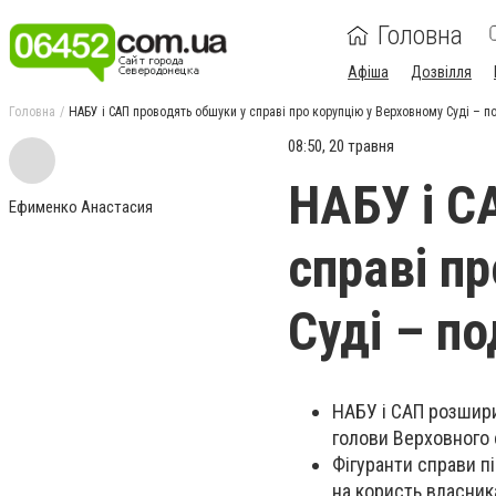
Головна
Афіша
Дозвілля
Головна
НАБУ і САП проводять обшуки у справі про корупцію у Верховному Суді – п
08:50, 20 травня
НАБУ і С
Ефименко Анастасия
справі п
Суді – п
НАБУ і САП розшири
голови Верховного 
Фігуранти справи п
на користь власника