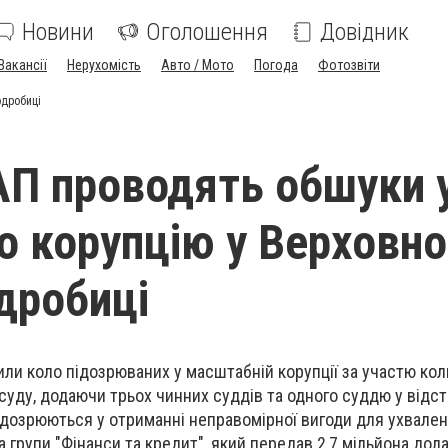
Новини
Оголошення
Довідник
Вакансії
Нерухомість
Авто / Мото
Погода
Фотозвіти
одробиці
АП проводять обшуки 
ро корупцію у Верховн
одробиці
ли коло підозрюваних у масштабній корупції за участю ко
суду, додаючи трьох чинних суддів та одного суддю у відст
ідозрюються у отриманні неправомірної вигоди для ухвале
 групи "Фінанси та кредит", який передав 2,7 мільйона дол