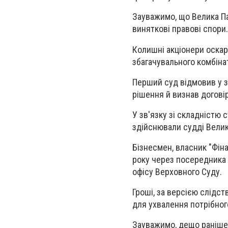
Зауважимо, що Велика Па
виняткові правові спори.
Колишні акціонери оскар
збагачувального комбінат
Перший суд відмовив у з
рішення й визнав догові
У зв'язку зі складністю 
здійснювали судді Велик
Бізнесмен, власник "Фіна
року через посередника 
офісу Верховного Суду.
Гроші, за версією слідс
для ухвалення потрібног
Зауважимо, дещо раніше,