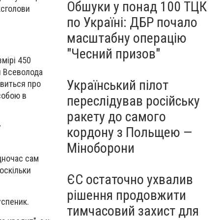
Обшуки у понад 100 ТЦК
ксголови
по Україні: ДБР почало
масштабну операцію
"Чесний призов"
змірі 450
и Всеволода
Український пілот
овиться про
собою в
переслідував російську
ракету до самого
у
кордону з Польщею —
Міноборони
дночас сам
 оскільки
ЄС остаточно ухвалив
рішення продовжити
успеник.
тимчасовий захист для