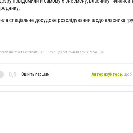
дозру повідомили й самому бізнесмену, власнику "Фінанси т
ереднику.
дила спеціальне досудове розслідування щодо власника гр
бхідний текст і натисніть Ctrl + Enter, щоб повідомити про це редакцію
0,0
Оцініть першим
Авторизуйтесь
, щоб