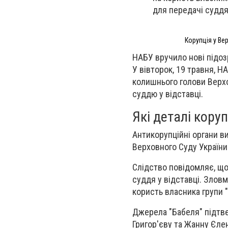
для передачі суддя
Корупція у Ве
НАБУ вручило нові підоз
У вівторок, 19 травня, 
колишнього голови Верхо
суддю у відставці.
Які деталі кору
Антикорупційні органи ви
Верховного Суду України
Слідство повідомляє, що
суддя у відставці. Злов
користь власника групи "
Джерела "Бабеля" підтве
Григор'єву та Жанну Єлен