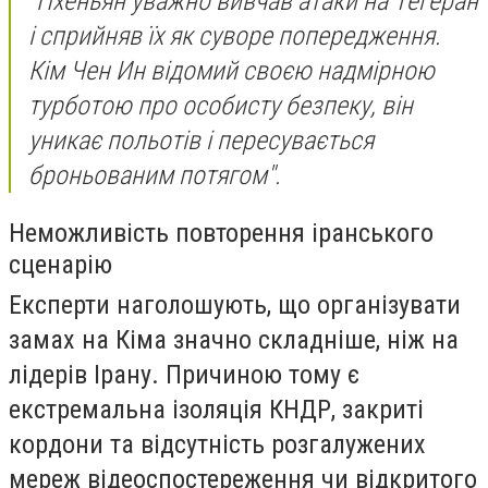
"Пхеньян уважно вивчав атаки на Тегеран
і сприйняв їх як суворе попередження.
Кім Чен Ин відомий своєю надмірною
турботою про особисту безпеку, він
уникає польотів і пересувається
броньованим потягом".
Неможливість повторення іранського
сценарію
Експерти наголошують, що організувати
замах на Кіма значно складніше, ніж на
лідерів Ірану. Причиною тому є
екстремальна ізоляція КНДР, закриті
кордони та відсутність розгалужених
мереж відеоспостереження чи відкритого