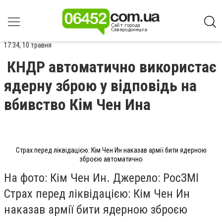
17:34, 10 травня
КНДР автоматично використає
ядерну зброю у відповідь на
вбивство Кім Чен Ина
Страх перед ліквідацією: Кім Чен Ин наказав армії бити ядерною
зброєю автоматично
На фото: Кім Чен Ин. Джерело: РосЗМІ
Страх перед ліквідацією: Кім Чен Ин
наказав армії бити ядерною зброєю