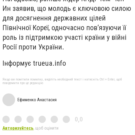
Ин заявив, що молодь є ключовою силою
для досягнення державних цілей
Північної Кореї, одночасно пов’язуючи її
роль із підтримкою участі країни у війні
Росії проти України.
Інформує trueua.info
Якщо ви помітили помилку, виділіть необхідний текст і натисніть Ctrl + Enter, щоб
повідомити про це редакцію
Ефименко Анастасия
0,0
Авторизуйтесь
, щоб оцінити