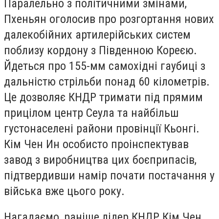
Паралельно з політичними змінами,
Пхеньян оголосив про розгортання нових
далекобійних артилерійських систем
поблизу кордону з Південною Кореєю.
Йдеться про 155-мм самохідні гаубиці з
дальністю стрільби понад 60 кілометрів.
Це дозволяє КНДР тримати під прямим
прицілом центр Сеула та найбільш
густонаселені райони провінції Кьонгі.
Кім Чен Ин особисто проінспектував
завод з виробництва цих боєприпасів,
підтвердивши намір почати постачання у
війська вже цього року.
Нагадаємо, раніше лідер КНДР Кім Чен