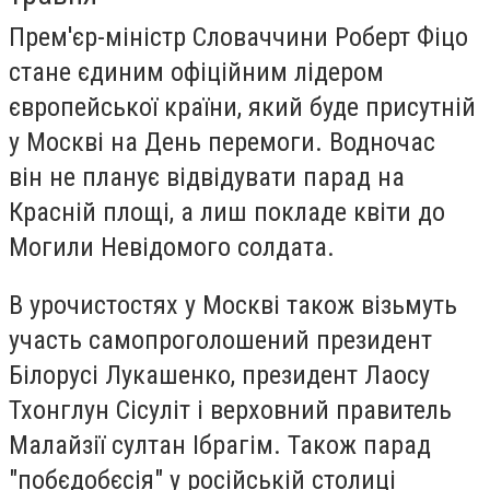
Прем'єр-міністр Словаччини Роберт Фіцо
стане єдиним офіційним лідером
європейської країни, який буде присутній
у Москві на День перемоги. Водночас
він не планує відвідувати парад на
Красній площі, а лиш покладе квіти до
Могили Невідомого солдата.
В урочистостях у Москві також візьмуть
участь самопроголошений президент
Білорусі Лукашенко, президент Лаосу
Тхонглун Сісуліт і верховний правитель
Малайзії султан Ібрагім. Також парад
"побєдобєсія" у російській столиці