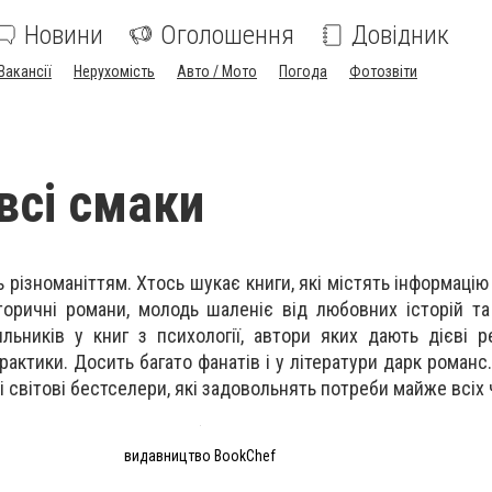
Новини
Оголошення
Довідник
Вакансії
Нерухомість
Авто / Мото
Погода
Фотозвіти
всі смаки
різноманіттям. Хтось шукає книги, які містять інформацію 
сторичні романи, молодь шаленіє від любовних історій т
ильників у книг з психології, автори яких дають дієві р
рактики. Досить багато фанатів і у літератури дарк романс
 світові бестселери, які задовольнять потреби майже всіх 
видавництво BookChef