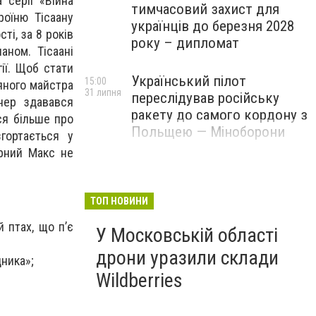
 серії «Війна
тимчасовий захист для
роїню Тісаану
українців до березня 2028
ті, за 8 років
року – дипломат
аном. Тісаані
ії. Щоб стати
Український пілот
15:00
яного майстра
31 липня
переслідував російську
нер здавався
ракету до самого кордону з
ся більше про
Польщею — Міноборони
гортається у
ірний Макс не
ТОП НОВИНИ
 птах, що п’є
У Московській області
дрони уразили склади
ника»;
Wildberries