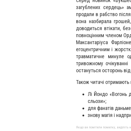
Серед новинок «Букшеф»
загублених сердець» ам
продали в рабство після 
вона назбирала грошей,
доводиться втікати, бе
повноцінним членом Орде
Максантаріуса Фарліон
егоцентричним і жорстк
травматичне минуле од
тривожному очікуванні 
остануться осторонь від
Також читачі отримають
Лі Йондо «Вогонь д
сльози»;
для фанатів даньме
знову магія і надпр
Якщо ви помітили помилку, виділіть нео