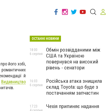
ОСТАННІ НОВИНИ
Обмін розвідданими між
18:00
6 серпня
США та Україною
повернувся на високий
про його хобі,
рівень - сенатори
а романтичних
екомендації й
Російська атака знищила
.
Видавництво
16:03
6 серпня
склад Toyota: що буде з
читачів.
постачанням запчастин
Чехія припиняє надання
17:23
4 серпня