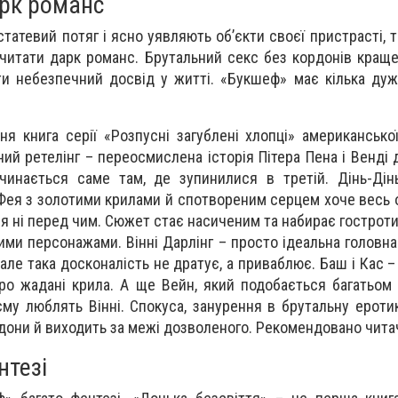
рк романс
татевий потяг і ясно уявляють об’єкти своєї пристрасті, 
итати дарк романс. Брутальний секс без кордонів кращ
ати небезпечний досвід у житті. «Букшеф» має кілька ду
ня книга серії «Розпусні загублені хлопці» американсько
сний ретелінг – переосмислена історія Пітера Пена і Венді
чинається саме там, де зупинилися в третій. Дінь-Дін
Фея з золотими крилами й спотвореним серцем хоче весь ос
ся ні перед чим. Сюжет стає насиченим та набирає гостроти
ими персонажами. Вінні Дарлінг – просто ідеальна головна
, але така досконалість не дратує, а приваблює. Баш і Кас –
ро жадані крила. А ще Вейн, який подобається багатьом 
єму люблять Вінні. Спокуса, занурення в брутальну еротик
дони й виходить за межі дозволеного. Рекомендовано чита
нтезі