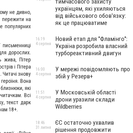
тимчасового захисту
українцям, які ухиляються
тому не дивно,
від військового обов'язку:
е пережити на
як це працюватиме
же популярних
Новий етап для "Фламінго":
16:19
4 серпня
ї письменниці
Україна розробила власний
 для дорослих.
турбореактивний двигун
ь жива, Пітер
трів і Пітера
У мережі повідомляють про
16:00
. Читачі знову
4 серпня
збій у Резерв+
 героїня. Вона
 близнюки, які
У Московській області
11:51
читачкам. Всі
4 серпня
дрони уразили склади
у, текст дарк
Wildberries
чам 18+.
ЄС остаточно ухвалив
18:46
31 липня
рішення продовжити