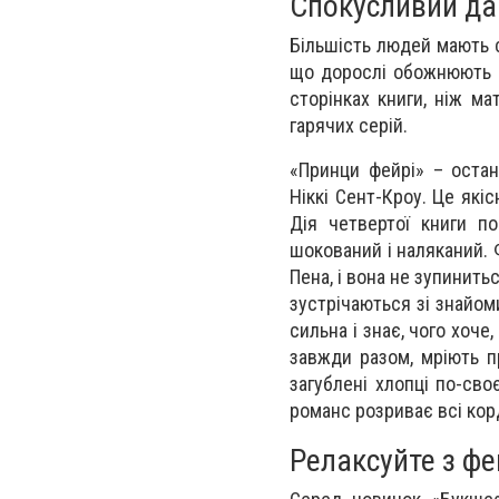
Спокусливий да
Більшість людей мають с
що дорослі обожнюють ч
сторінках книги, ніж м
гарячих серій.
«Принци фейрі» – остан
Ніккі Сент-Кроу. Це які
Дія четвертої книги по
шокований і наляканий. 
Пена, і вона не зупинить
зустрічаються зі знайом
сильна і знає, чого хоче
завжди разом, мріють п
загублені хлопці по-сво
романс розриває всі кор
Релаксуйте з фе