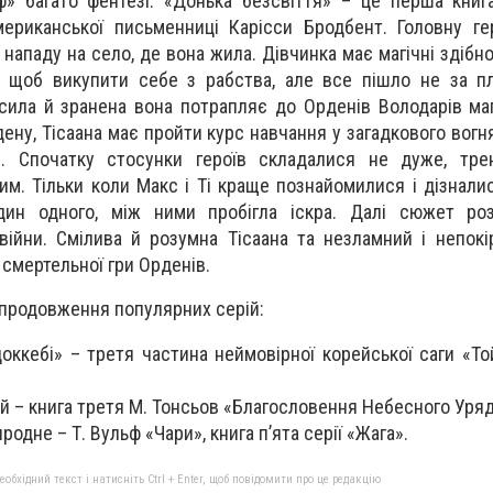
 багато фентезі. «Донька безсвіття» – це перша книга
ериканської письменниці Карісси Бродбент. Головну ге
нападу на село, де вона жила. Дівчинка має магічні здібнос
 щоб викупити себе з рабства, але все пішло не за пл
зсила й зранена вона потрапляє до Орденів Володарів маг
ну, Тісаана має пройти курс навчання у загадкового вогн
е. Спочатку стосунки героїв складалися не дуже, тре
им. Тільки коли Макс і Ті краще познайомилися і дізнали
ин одного, між ними пробігла іскра. Далі сюжет роз
війни. Смілива й розумна Тісаана та незламний і непок
 смертельної гри Орденів.
 продовження популярних серій:
оккебі» – третя частина неймовірної корейської саги «Той
й – книга третя М. Тонсьов «Благословення Небесного Уряд
иродне – Т. Вульф «Чари», книга п’ята серії «Жага».
бхідний текст і натисніть Ctrl + Enter, щоб повідомити про це редакцію