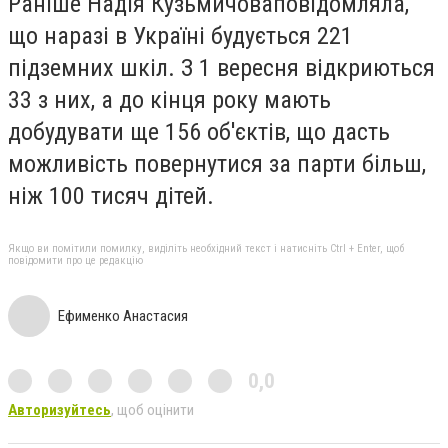
Раніше Надія Кузьмичова
повідомляла
,
що наразі в Україні будується 221
підземних шкіл. З 1 вересня відкриються
33 з них, а до кінця року мають
добудувати ще 156 об'єктів, що дасть
можливість повернутися за парти більш,
ніж 100 тисяч дітей.
Якщо ви помітили помилку, виділіть необхідний текст і натисніть Ctrl + Enter, щоб
повідомити про це редакцію
Ефименко Анастасия
0,0
Авторизуйтесь
, щоб оцінити