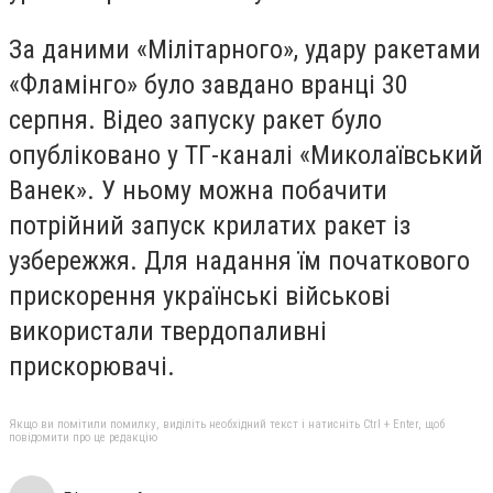
За даними «Мілітарного», удару ракетами
«Фламінго» було завдано вранці 30
серпня. Відео запуску ракет було
опубліковано у ТГ-каналі «Миколаївський
Ванек». У ньому можна побачити
потрійний запуск крилатих ракет із
узбережжя. Для надання їм початкового
прискорення українські військові
використали твердопаливні
прискорювачі.
Якщо ви помітили помилку, виділіть необхідний текст і натисніть Ctrl + Enter, щоб
повідомити про це редакцію