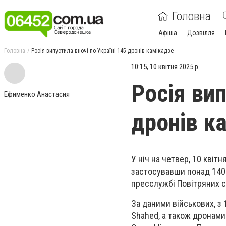
Головна
Афіша
Дозвілля
Головна
Росія випустила вночі по Україні 145 дронів камікадзе
10:15, 10 квітня 2025 р.
Росія вип
Ефименко Анастасия
дронів к
У ніч на четвер, 10 квітн
застосувавши понад 140 
пресслужбі Повітряних с
За даними військових, з 
Shahed, а також дронами-