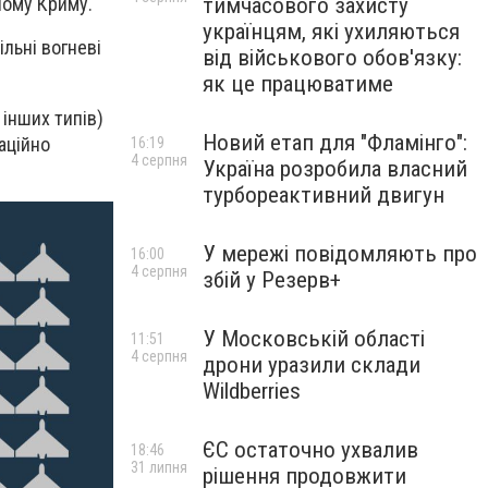
тимчасового захисту
ному Криму.
українцям, які ухиляються
ільні вогневі
від військового обов'язку:
як це працюватиме
інших типів)
Новий етап для "Фламінго":
каційно
16:19
4 серпня
Україна розробила власний
турбореактивний двигун
У мережі повідомляють про
16:00
4 серпня
збій у Резерв+
У Московській області
11:51
4 серпня
дрони уразили склади
Wildberries
ЄС остаточно ухвалив
18:46
31 липня
рішення продовжити