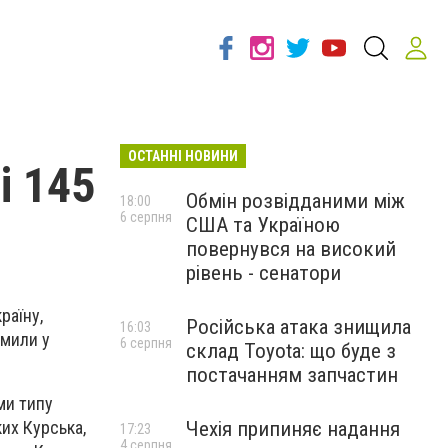
ОСТАННІ НОВИНИ
і 145
Обмін розвідданими між
18:00
6 серпня
США та Україною
повернувся на високий
рівень - сенатори
раїну,
Російська атака знищила
16:03
омили у
6 серпня
склад Toyota: що буде з
постачанням запчастин
ми типу
Чехія припиняє надання
ких Курська,
17:23
4 серпня