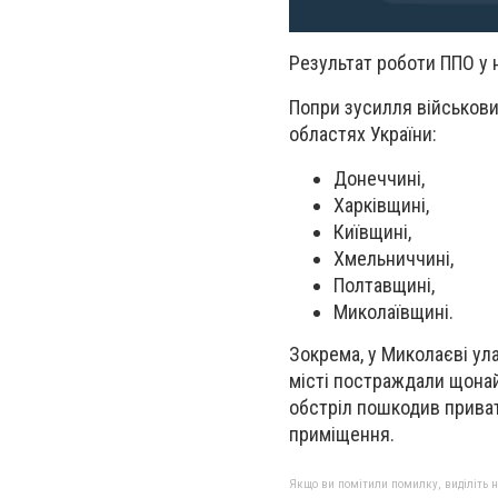
Результат роботи ППО у н
Попри зусилля військових
областях України:
Донеччині,
Харківщині,
Київщині,
Хмельниччині,
Полтавщині,
Миколаївщині.
Зокрема, у Миколаєві у
місті постраждали щонай
обстріл пошкодив приват
приміщення.
Якщо ви помітили помилку, виділіть нео