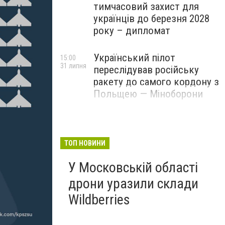
тимчасовий захист для
українців до березня 2028
року – дипломат
Український пілот
15:00
31 липня
переслідував російську
ракету до самого кордону з
Польщею — Міноборони
ТОП НОВИНИ
У Московській області
дрони уразили склади
Wildberries