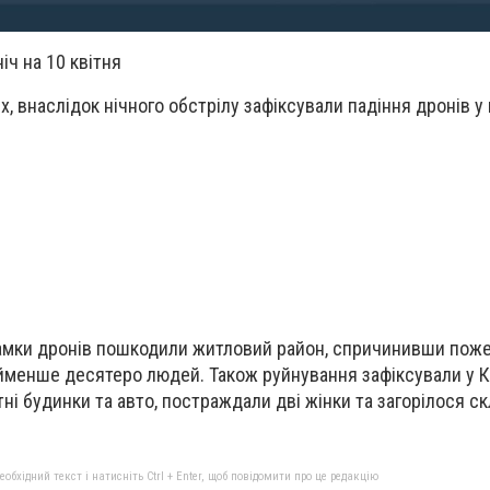
іч на 10 квітня
, внаслідок нічного обстрілу зафіксували падіння дронів у
ламки дронів пошкодили житловий район, спричинивши поже
менше десятеро людей. Також руйнування зафіксували у К
ні будинки та авто, постраждали дві жінки та загорілося с
бхідний текст і натисніть Ctrl + Enter, щоб повідомити про це редакцію