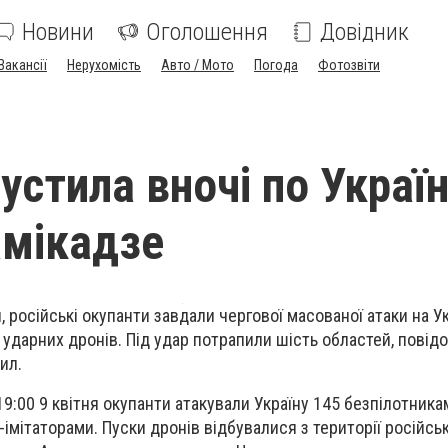
Новини
Оголошення
Довідник
Вакансії
Нерухомість
Авто / Мото
Погода
Фотозвіти
устила вночі по Україн
амікадзе
я, російські окупанти завдали чергової масованої атаки на Ук
ударних дронів. Під удар потрапили шість областей, повід
ил.
19:00 9 квітня окупанти атакували Україну 145 безпілотника
імітаторами. Пуски дронів відбувалися з території російсь