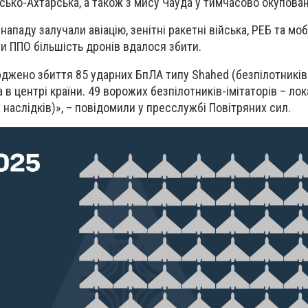
сько-Ахтарська, а також з мису Чауда у тимчасово окупова
ападу залучали авіацію, зенітні ракетні війська, РЕБ та моб
ти ППО більшість дронів вдалося збити.
рджено збиття 85 ударних БпЛА типу Shahed (безпілотників 
 та в центрі країни. 49 ворожих безпілотників-імітаторів – ло
 наслідків)», – повідомили у пресслужбі Повітряних сил.