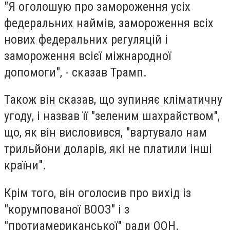
"Я оголошую про замороження усіх
федеральних наймів, замороження всіх
нових федеральних регуляцій і
замороження всієї міжнародної
допомоги", - сказав Трамп.
Також він сказав, що зупиняє кліматичну
угоду, і назвав її "зеленим шахрайством",
що, як він висловився, "вартувало нам
трильйони доларів, які не платили інші
країни".
Крім того, він оголосив про вихід із
"корумпованої ВООЗ" і з
"протиамериканської" ради ООН.