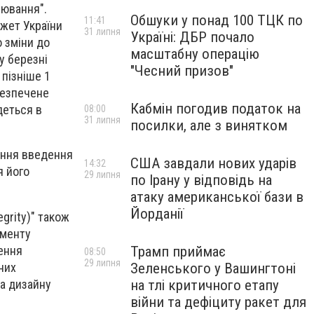
іювання".
Обшуки у понад 100 ТЦК по
11:41
жет України
31 липня
Україні: ДБР почало
о зміни до
масштабну операцію
у березні
"Чесний призов"
 пізніше 1
безпечене
Кабмін погодив податок на
деться в
08:00
31 липня
посилки, але з винятком
вання введення
США завдали нових ударів
14:32
я його
29 липня
по Ірану у відповідь на
атаку американської бази в
Йорданії
grity)" також
ументу
ення
Трамп приймає
08:50
29 липня
них
Зеленського у Вашингтоні
та дизайну
на тлі критичного етапу
війни та дефіциту ракет для