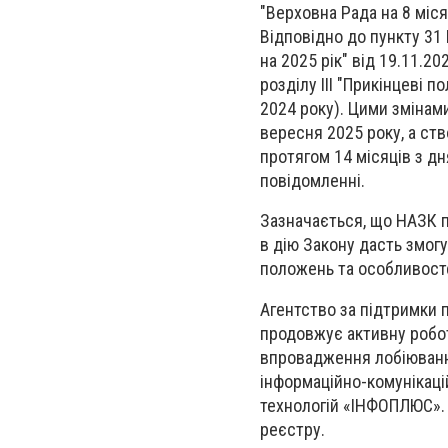
"Верховна Рада на 8 міся
Відповідно до пункту 31
на 2025 рік" від 19.11.2
розділу ІІІ "Прикінцеві 
2024 року). Цими змінам
вересня 2025 року, а ст
протягом 14 місяців з дн
повідомленні.
Зазначається, що НАЗК п
в дію Закону дасть змог
положень та особливост
Агентство за підтримки п
продовжує активну робо
впровадження лобіювання
інформаційно-комунікаці
технологій «ІНФОПЛЮС». 
реєстру.