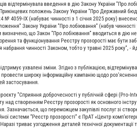
ців відтермінувала введення в дію Закону України "Про лоб
 Прикінцевих положень Закону України "Про Державний бюд
024 № 4059-IX (набуває чинності з 1 січня 2025 року) внесен
положення" Закону України "Про лобіювання" (набув чинності 
и визначено, що Закон "Про лобіювання" вводиться в дію не
ворення та функціонування Реєстру прозорості має бути за
я набрання чинності Законом, тобто у травні 2025 року", - й
ідтримує ухвалені зміни. Згідно з публікацією, відтерміну
у провести широку інформаційну кампанію щодо роз'ясненн
ей застосування.
роєкту "Сприяння доброчесності у публічній сфері (Pro-Inte
ту над створенням Реєстру прозорості як основного інстр
. Зазначається, що переможцем закупівлі послуг зі створ
йної системи “Реєстр прозорості” є ПрАТ «Центр комп’ютер
Наразі триває узгодження деталей технічної документації 