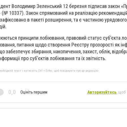
идент Володимир Зеленський 12 березня підписав закон «П
 (№ 10337). Закон спрямований на реалізацію рекомендаці
і зафіксовано в пакеті розширення, та є частиною урядового
дій.
юються принципи лобіювання, правовий статус суб’єкта ло
ювання, питання щодо створення Реєстру прозорості як ін
що забезпечує збирання, накопичення, захист, облік, відоб
формації про суб’єктів лобіювання та їх звітність.
бхідний текст і натисніть Ctrl + Enter, щоб повідомити про це редакцію
0,0
Оцініть першим
Авторизуйтесь
, щоб