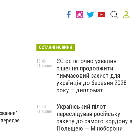
ОСТАННІ НОВИНИ
ЄС остаточно ухвалив
18:46
31 липня
рішення продовжити
тимчасовий захист для
українців до березня 2028
року – дипломат
Український пілот
15:00
31 липня
ювання".
переслідував російську
, передає
ракету до самого кордону з
Польщею — Міноборони