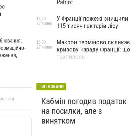
Patriot
ро
й
У Франції пожежі знищили
18:00
27 липня
115 тисяч гектарів лісу
біювання,
Макрон терміново скликає
16:00
формаційно-
27 липня
кризову нараду Франції: що
раження,
трапилось
ТОП НОВИНИ
 оцінити
Кабмін погодив податок
на посилки, але з
винятком