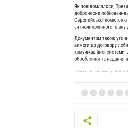
Як повідомлялося, През
доброчесне лобіювання»
Європейської комісії, як
антиолігархічного плану 
Документом також уточн
вимоги до договору лобі
комунікаційної системи, 
оброблення та надання ін
Якщо ви помітили помилку, виділіть нео