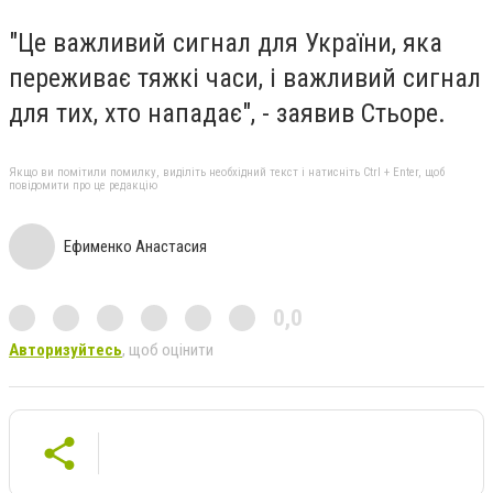
"Це важливий сигнал для України, яка
переживає тяжкі часи, і важливий сигнал
для тих, хто нападає", - заявив Стьоре.
Якщо ви помітили помилку, виділіть необхідний текст і натисніть Ctrl + Enter, щоб
повідомити про це редакцію
Ефименко Анастасия
0,0
Авторизуйтесь
, щоб оцінити