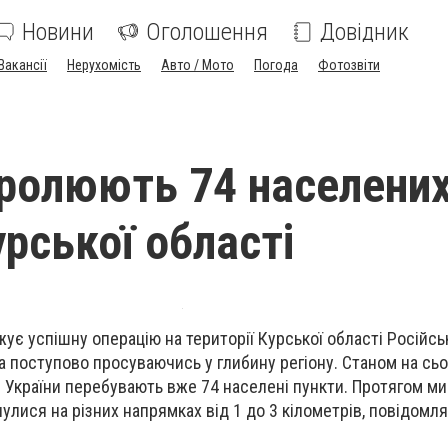
Новини
Оголошення
Довідник
Вакансії
Нерухомість
Авто / Мото
Погода
Фотозвіти
ролюють 74 населени
урської області
ує успішну операцію на території Курської області Російськ
а поступово просуваючись у глибину регіону. Станом на сьо
України перебувають вже 74 населені пункти. Протягом ми
нулися на різних напрямках від 1 до 3 кілометрів, повідомля