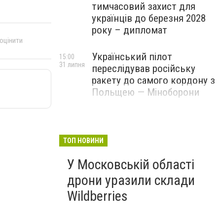
тимчасовий захист для
українців до березня 2028
року – дипломат
 оцінити
Український пілот
15:00
31 липня
переслідував російську
ракету до самого кордону з
Польщею — Міноборони
ТОП НОВИНИ
У Московській області
дрони уразили склади
Wildberries