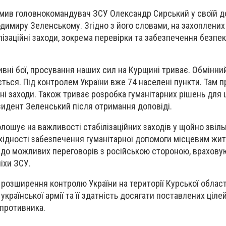
омив головнокомандувач ЗСУ Олександр Сирський у своїй д
димиру Зеленському. Згідно з його словами, на захоплених
лізаційні заходи, зокрема перевірки та забезпечення безпе
сивні бої, просування наших сил на Курщині триває. Обмінн
ься. Під контролем України вже 74 населені пункти. Там 
йні заходи. Також триває розробка гуманітарних рішень для 
езидент Зеленський після отримання доповіді.
олошує на важливості стабілізаційних заходів у щойно звіл
бхідності забезпечення гуманітарної допомоги місцевим жи
 до можливих переговорів з російською стороною, врахову
піхи ЗСУ.
розширення контролю України на території Курської област
української армії та її здатність досягати поставлених ціл
 противника.