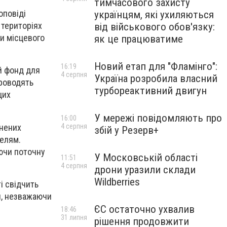
тимчасового захисту
оповіді
українцям, які ухиляються
 територіях
від військового обов'язку:
ки місцевого
як це працюватиме
Новий етап для "Фламінго":
16:19
ий фонд для
4 серпня
Україна розробила власний
проводять
турбореактивний двигун
цих
У мережі повідомляють про
16:00
ьнених
4 серпня
збій у Резерв+
телям.
ючи поточну
У Московській області
11:51
4 серпня
дрони уразили склади
Wildberries
і свідчить
ей, незважаючи
ЄС остаточно ухвалив
18:46
31 липня
рішення продовжити