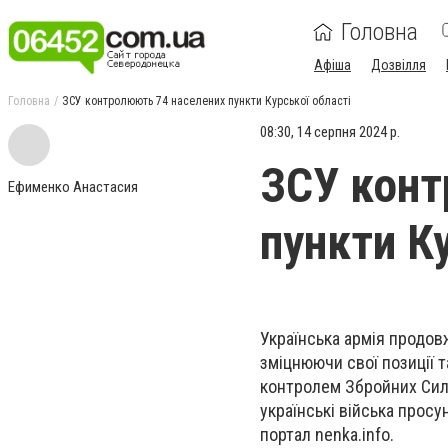
Головна
Афіша
Дозвілля
Головна
ЗСУ контролюють 74 населених пункти Курської області
08:30, 14 серпня 2024 р.
ЗСУ конт
Ефименко Анастасия
пункти К
Українська армія продовж
зміцнюючи свої позиції т
контролем Збройних Сил 
українські війська просу
портал nenka.info.