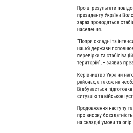
Про ці результати повід
президенту України Воло
зараз проводяться стабі
населення.
“Попри складні та інтен
нашої держави поповнюєт
перевірки та стабілізаці
територій”, – заявив пр
Керівництво України наг
районах, а також на нео
Відбувається підготовка
ситуацію та військові ус
Продовження наступу та 
про високу боєздатність 
на складні умови та опір