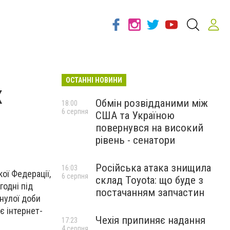
ОСТАННІ НОВИНИ
х
Обмін розвідданими між
18:00
6 серпня
США та Україною
повернувся на високий
рівень - сенатори
Російська атака знищила
16:03
ої Федерації,
6 серпня
склад Toyota: що буде з
годні під
постачанням запчастин
нулої доби
є інтернет-
Чехія припиняє надання
17:23
4 серпня