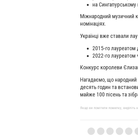
на Сингапурському 
Міжнародний музичний к
номінаціях.
Українці вже ставали л
2015-го лауреатом 
2022-го лауреатом 
Конкурс королеви Єлизав
Нагадаємо, що народний 
десять годин та встанов
майже 100 пісень та зібр
Якщо ви помітили помилку, виділіть нео