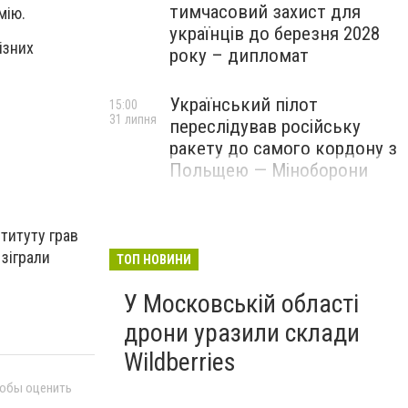
тимчасовий захист для
мію.
українців до березня 2028
ізних
року – дипломат
Український пілот
15:00
31 липня
переслідував російську
ракету до самого кордону з
Польщею — Міноборони
титуту грав
 зіграли
ТОП НОВИНИ
У Московській області
дрони уразили склади
Wildberries
тобы оценить