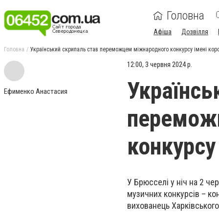
Головна
Афіша
Дозвілля
Головна
Український скрипаль став переможцем міжнародного конкурсу імені кор
12:00, 3 червня 2024 р.
Українсь
Ефименко Анастасия
перемож
конкурсу
У Брюсселі у ніч на 2 ч
музичних конкурсів – ко
вихованець Харківського