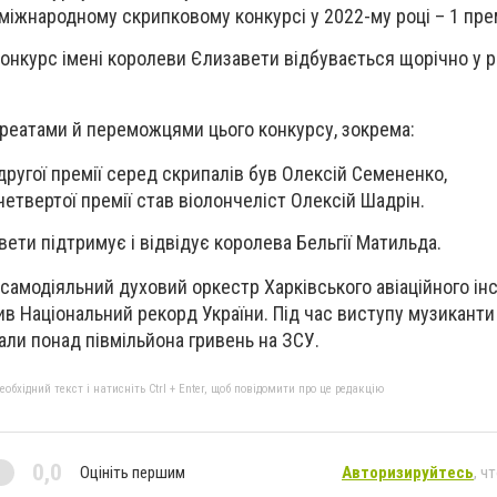
міжнародному скрипковому конкурсі у 2022-му році – 1 пре
онкурс імені королеви Єлизавети
відбувається щорічно у р
ауреатами й переможцями
цього конкурсу, зокрема:
другої премії серед скрипалів був Олексій Семененко,
четвертої премії став віолончеліст Олексій Шадрін.
ети підтримує і відвідує
королева Бельгії Матильда.
самодіяльний духовий оркестр Харківського авіаційного інс
ив Національний рекорд України. Під час виступу музиканти
али понад півмільйона гривень на ЗСУ.
бхідний текст і натисніть Ctrl + Enter, щоб повідомити про це редакцію
0,0
Оцініть першим
Авторизируйтесь
, ч