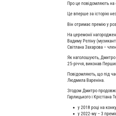
Про це повідомляють на 
Це
вперше за історію
не
Він отримає
премію у роз
На церемонії нагородже
Вадиму Рєпіну (музикант 
Світлана Захарова – член
Як наголошують, Дмитр
25-річчя, виконав Перш
Повідомляють, що під ча
Людмила Вареніна.
Згодом Дмитро продовж
Гарлицького і Крістіана 
у 2018 році на конк
у 2022-му – 3 премі