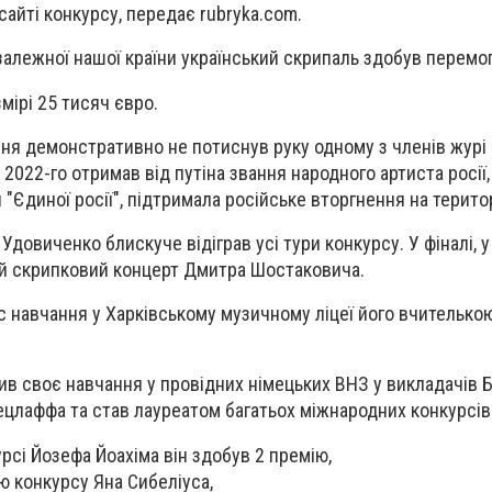
сайті конкурсу, передає rubryka.com.
залежної нашої країни
український скрипаль здобув перемо
мірі 25 тисяч євро.
ння демонстративно
не потиснув руку одному з членів журі
2022-го отримав від путіна звання народного артиста росії
 "Єдиної росії", підтримала російське вторгнення на терито
о Удовиченко
блискуче відіграв усі тури конкурсу.
У фіналі, 
ий скрипковий концерт Дмитра Шостаковича.
с навчання у
Харківському музичному ліцеї його
вчителькою
ив своє навчання у
провідних німецьких ВНЗ
у викладачів 
Тецлаффа та став лауреатом багатьох міжнародних конкурсів
урсі Йозефа Йоахіма він здобув 2 премію,
ю конкурсу Яна Сибеліуса,