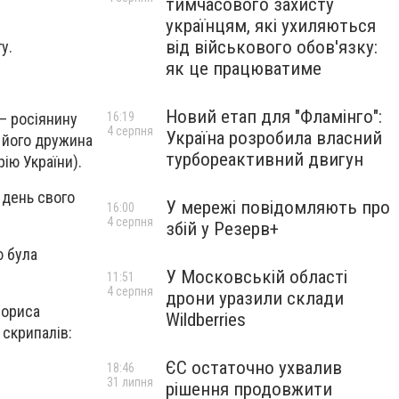
тимчасового захисту
українцям, які ухиляються
від військового обов'язку:
гу
.
як це працюватиме
Новий етап для "Фламінго":
– росіянину
16:19
4 серпня
Україна розробила власний
, його дружина
турбореактивний двигун
рію України).
у день свого
У мережі повідомляють про
16:00
4 серпня
збій у Резерв+
 була
У Московській області
11:51
4 серпня
дрони уразили склади
Бориса
Wildberries
 скрипалів:
ЄС остаточно ухвалив
18:46
31 липня
рішення продовжити