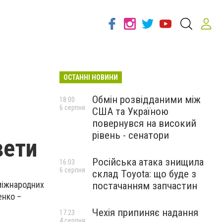
ОСТАННІ НОВИНИ
Обмін розвідданими між
18:00
6 серпня
США та Україною
повернувся на високий
рівень - сенатори
вети
Російська атака знищила
16:03
6 серпня
склад Toyota: що буде з
 міжнародних
постачанням запчастин
енко –
Чехія припиняє надання
17:23
4 серпня