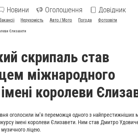
Новини
Оголошення
Довідник
Вакансії
Нерухомість
Авто / Мото
Погода
Фотозвіти
олеви Єлизавети
кий скрипаль став
цем міжнародного
 імені королеви Єлиза
ервня оголосили ім'я переможця одного з найпрестижніших
нкурсу імені королеви Єлизавети. Ним став Дмитро Удович
 музичного ліцею.