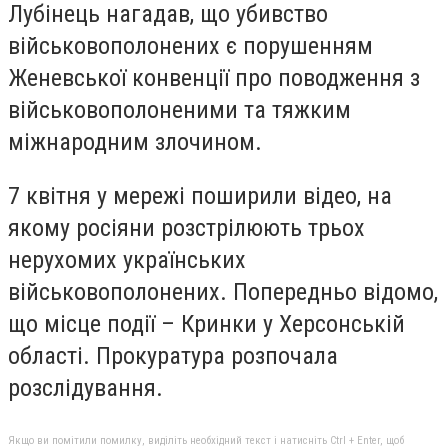
Лубінець нагадав, що убивство
військовополонених є порушенням
Женевської конвенції про поводження з
військовополоненими та тяжким
міжнародним злочином.
7 квітня у мережі поширили відео, на
якому росіяни розстрілюють трьох
нерухомих українських
військовополонених. Попередньо відомо,
що місце події – Кринки у Херсонській
області. Прокуратура розпочала
розслідування.
Якщо ви помітили помилку, виділіть необхідний текст і натисніть Ctrl + Enter, щоб