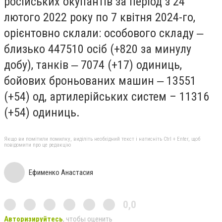
російських окупантів за період з 24
лютого 2022 року по 7 квітня 2024-го,
орієнтовно склали: особового складу ‒
близько 447510 осіб (+820 за минулу
добу), танків ‒ 7074 (+17) одиниць,
бойових броньованих машин ‒ 13551
(+54) од, артилерійських систем – 11316
(+54) одиниць.
Якщо ви помітили помилку, виділіть необхідний текст і натисніть Ctrl + Enter, щоб
повідомити про це редакцію
Ефименко Анастасия
0,0
Авторизируйтесь
, чтобы оценить