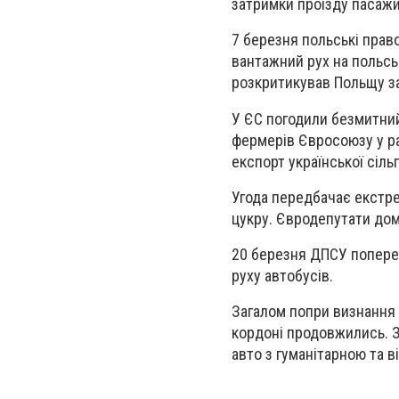
затримки проїзду пасажи
7 березня польські право
вантажний рух на польсь
розкритикував Польщу за
У ЄС погодили безмитний
фермерів Євросоюзу у ра
експорт української сіль
Угода передбачає екстрен
цукру. Євродепутати дом
20 березня ДПСУ поперед
руху автобусів.
Загалом попри визнання 
кордоні продовжились. З
авто з гуманітарною та 