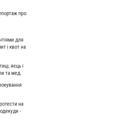
репортаж про
антіями для
ит і квот на
иці, яєць і
пи та мед.
локування
протести на
подекуди -