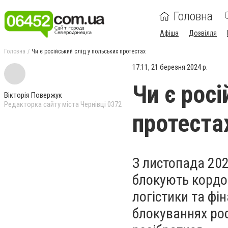
Головна
Афіша
Дозвілля
Головна
Чи є російський слід у польських протестах
17:11, 21 березня 2024 р.
Чи є росі
Вікторія Повержук
Редакторка сайту міста Чернівці 0372
протеста
З листопада 202
блокують кордо
логістики та фін
блокуваннях ро