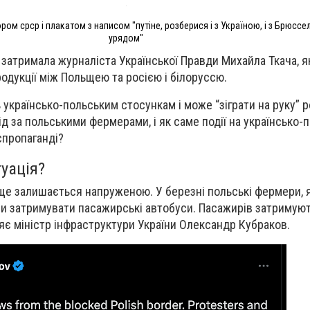
ом срср і плакатом з написом "путіне, розберися і з Україною, і з Брюссел
урядом"
 затримала журналіста Української Правди Михайла Ткача, я
одукції між Польщею та росією і білоруссю.
 українсько-польським стосункам і може “зіграти на руку” ро
ід за польськими фермерами, і як саме події на українсько-
спропаганді?
уація?
 ще залишається напруженою. У березні польські фермери, 
ли затримувати пасажирські автобуси. Пасажирів затримуют
яє міністр інфраструктури України Олександр Кубраков.