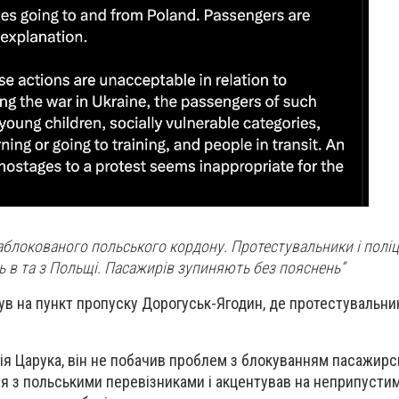
аблокованого польського кордону. Протестувальники і полі
 в та з Польщі. Пасажирів зупиняють без пояснень”
ув на пункт пропуску Дорогуськ-Ягодин, де протестувальн
ія Царука, він не побачив проблем з блокуванням пасажирс
ся з польськими перевізниками і акцентував на неприпусти