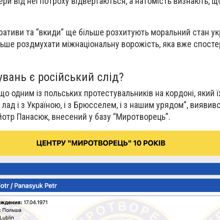
ри від неї потроху відвертаються, а натомість визнають, що в
ративи та “вкиди” ще більше розхитують моральний стан укр
льше роздмухати міжнаціональну ворожість, яка вже спосте
вань є російський слід?
що одним із польських протестувальників на кордоні, який їх
 лад і з Україною, і з Брюсселем, і з нашим урядом”, виявив
отр Панасюк, внесений у базу “Миротворець”.