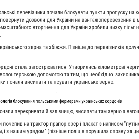
ольські перевізники почали блокувати пункти пропуску на к
 повернути дозволи для України на вантажоперевезення в 
омасштабного вторгнення для України зробили низку пільг н
С.
країнського зерна та збіжжя. Пізніше до перевізників долу
ордоні стала загострюватися. Утворились кілометрові черг
 й волонтерською допомогою та тим, що необхідно захисника
ки почали висипати та псувати українське зерно.
ологія блокування польськими фермерами українських кордонів
очали перекривати й залізницю, висипати там зерно з вагон
 почепив на трактор прапор срср і плакат з написом "путіне
м, і з нашим урядом" (пізніше поліція порушила справу за ц