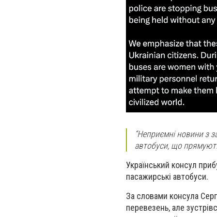
“Неприємні новини з з
автобуси, що прямують
Український консул приб
пасажирські автобуси.
За словами консула Серг
перевезень, але зустрів