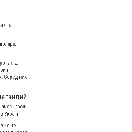
?
их та
доларів.
роту під
рин.
х. Серед них -
опаганди?
ізнес і гроші.
 в Україні.
т вже не