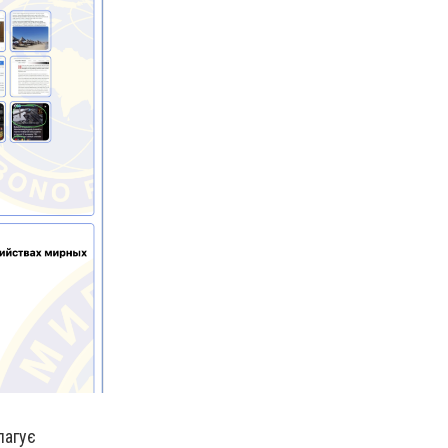
пагує