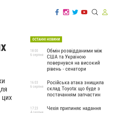
ОСТАННІ НОВИНИ
их
Обмін розвідданими між
18:00
6 серпня
США та Україною
повернувся на високий
рівень - сенатори
ки
Російська атака знищила
16:03
6 серпня
для
склад Toyota: що буде з
постачанням запчастин
в цих
Чехія припиняє надання
17:23
4 серпня