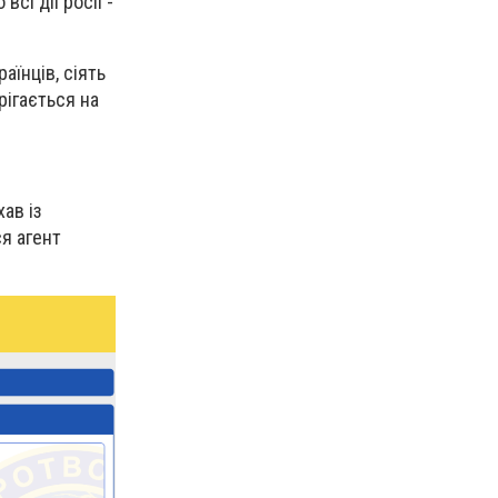
сі дії росії -
аїнців, сіять
рігається на
ав із
ся агент