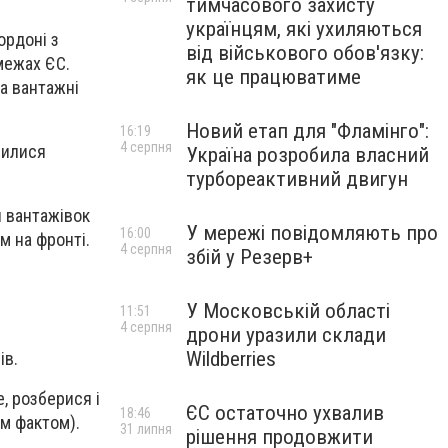
тимчасового захисту
українцям, які ухиляються
ордоні з
від військового обов'язку:
межах ЄС.
як це працюватиме
а вантажні
Новий етап для "Фламінго":
16:19
4 серпня
чилися
Україна розробила власний
турбореактивний двигун
и вантажівок
У мережі повідомляють про
16:00
м на фронті.
4 серпня
збій у Резерв+
У Московській області
11:51
4 серпня
дрони уразили склади
Wildberries
ів.
, розберися і
ЄС остаточно ухвалив
18:46
им фактом).
31 липня
рішення продовжити