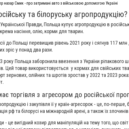
р назар Смик - про затримані авто з військовою допомогою Україні
сійську та білоруську агропродукцію
Української Правди, Польща купує агропродукцію в російськ
крема насіння, олію, корми для тварин.
осії до Польщі перевищив рівень 2021 року і сягнув 117 млн 
их зріс у понад два рази.
23 року Польща заборонила ввезення з України ріпакового ш
в. Цей товар використовується у кормах для свійських тва
орт зернових, олійних та шротів зростав у 2022 та 2023 рока
т.
 має торгівля з агресором до російської пр
опродукцію і закупівля її у країн-агресорок - це, по-перше, б
ація рф та білорусі на міжнародній арені, а також їх злочинів
и - це вигідний козир для маніпуляцій на тему того, що сві