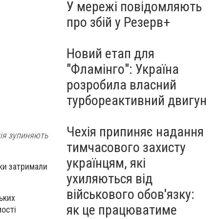
У мережі повідомляють
про збій у Резерв+
Новий етап для
"Фламінго": Україна
розробила власний
турбореактивний двигун
Чехія припиняє надання
ція зупиняють
тимчасового захисту
українцям, які
ики затримали
ухиляються від
військового обов'язку:
ьких
як це працюватиме
мості