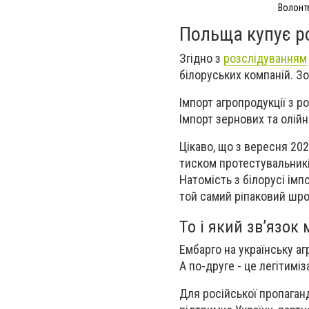
Волонте
Польща купує ро
Згідно з
розслідуванням
білоруських компаній. Зо
Імпорт агропродукції з р
Імпорт зернових та олійн
Цікаво, що з вересня 20
тиском протестувальникі
Натомість з білорусі імп
той самий ріпаковий шро
То і який звʼязок
Ембарго на українську агр
А по-друге - це легітиміз
Для російської пропаганд