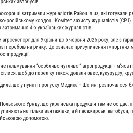
рських автобусів.
охоронці затримали журналістів Район.in.ua, які готували 
ко-російському кордоні. Комітет захисту журналістів (CPJ)
 затримання 4-х українських журналістів.
 агроекспорт для України до 5 червня 2025 року, але з гар
зі перебоїв на ринку. Це означає призупинення імпортних м
госппродукції.
е гальмування “особливо чутливої” агропродукції - м'яса пт
оглися, щоб до переліку також додали овес, кукурудзу, кру
ила, що у пункті пропуску Медика – Шегині розпочалося б
Польського Уряду, що українська продукція там не осідає, 
упиняють не тільки вантажівки, а й пасажирські автобуси, 
військовою допомогою.