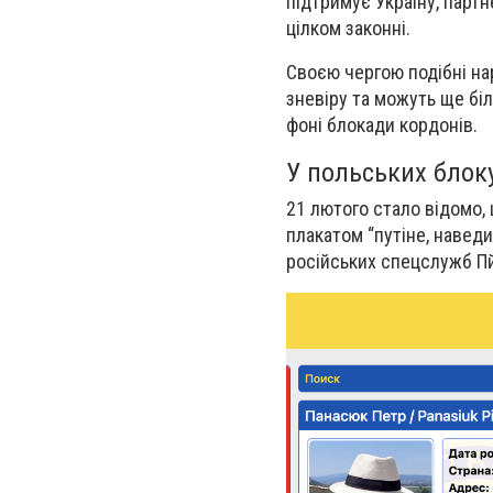
підтримує Україну, партне
цілком законні.
Своєю чергою подібні на
зневіру та можуть ще бі
фоні блокади кордонів.
У польських блоку
21 лютого стало відомо, 
плакатом “путіне, наведи
російських спецслужб Пй