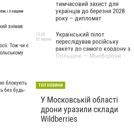
тимчасовий захист для
українців до березня 2028
ем, і з нашим
року – дипломат
кий знімав
Український пілот
15:00
31 липня
переслідував російську
сії. Тож чи є
ракету до самого кордону з
польському
Польщею — Міноборони
які блокують
ТОП НОВИНИ
ь без будь-
У Московській області
дрони уразили склади
Wildberries