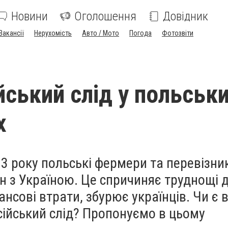
Новини
Оголошення
Довідник
Вакансії
Нерухомість
Авто / Мото
Погода
Фотозвіти
йський слід у польськ
х
3 року польські фермери та перевізни
н з Україною. Це спричиняє труднощі 
ансові втрати, збурює українців. Чи є 
сійський слід? Пропонуємо в цьому