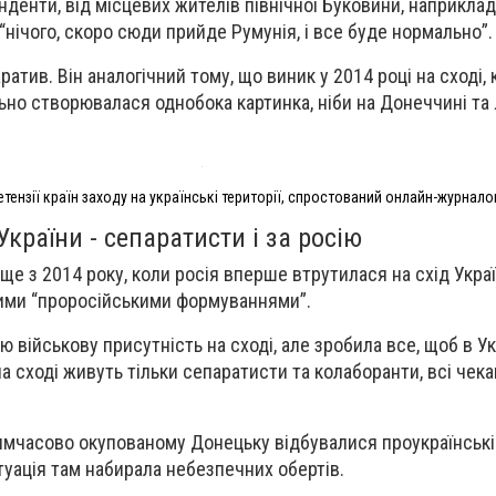
нденти, від місцевих жителів північної Буковини, наприкла
“нічого, скоро сюди прийде Румунія, і все буде нормально”.
атив. Він аналогічний тому, що виник у 2014 році на сході, 
но створювалася однобока картинка, ніби на Донеччині та
тензії країн заходу на українські території, спростований онлайн-журнал
України - сепаратисти і за росію
е з 2014 року, коли росія вперше втрутилася на схід Украї
ими “проросійськими формуваннями”.
ю військову присутність на сході, але зробила все, щоб в Ук
на сході живуть тільки сепаратисти та колаборанти, всі чек
 тимчасово окупованому Донецьку відбувалися проукраїнські
итуація там набирала небезпечних обертів.