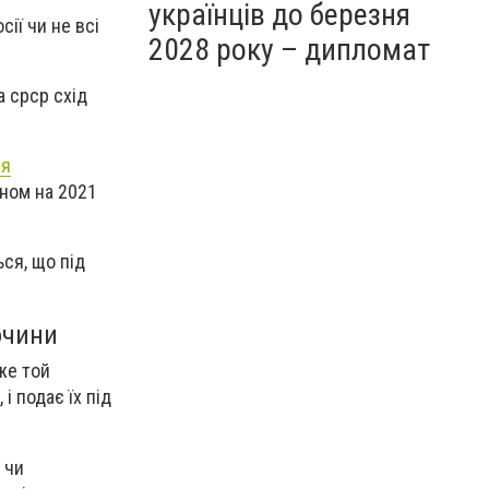
українців до березня
сії чи не всі
2028 року – дипломат
а срср схід
ня
аном на 2021
ься, що під
очини
же той
і подає їх під
 чи