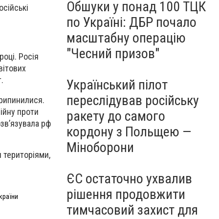
Обшуки у понад 100 ТЦК
осійські
по Україні: ДБР почало
масштабну операцію
"Чесний призов"
році. Росія
вітових
.
Український пілот
переслідував російську
припинилися.
війну проти
ракету до самого
озвʼязувала рф
кордону з Польщею —
Міноборони
 територіями,
ЄС остаточно ухвалив
рішення продовжити
країни
тимчасовий захист для