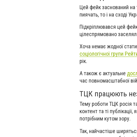
Цей фейк заснований на т
пиячать, то і на сході Ук
Підкріплювався цей фейк 
цілеспрямовано заселяли
Хоча немає жодної стати
соціологічної групи Рейт
рік.
А також є актуальне
досл
час повномасштабної вій
ТЦК працюють нез
Тему роботи ТЦК росія т
контент та ті публікації,
потрібним кутом зору.
Так, найчастіше ширяться