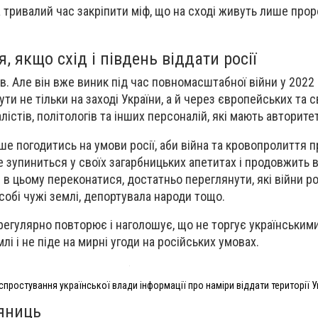
 тривалий час закріпити міф, що на сході живуть лише прор
, якщо схід і південь віддати росії
. Але він вже виник під час повномасштабної війни у 2022 
ти не тільки на заході України, а й через європейських та с
лістів, політологів та інших персоналій, які мають авторитет
ше погодитись на умови росії, аби війна та кровопролиття 
е зупиниться у своїх загарбницьких апетитах і продовжить 
и в цьому переконатися, достатньо переглянути, які війни р
собі чужі землі, депортувала народи тощо.
регулярно повторює і наголошує, що не торгує українськими
млі і не піде на мирні угоди на російських умовах.
спростування української влади інформації про наміри віддати території У
ʼяниць