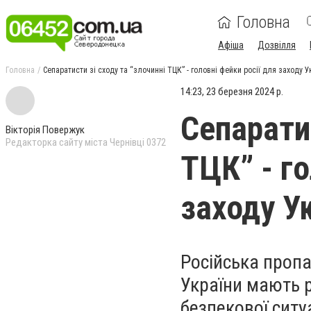
Головна
Афіша
Дозвілля
Головна
Сепаратисти зі сходу та “злочинні ТЦК” - головні фейки росії для заходу У
14:23, 23 березня 2024 р.
Сепаратис
Вікторія Повержук
Редакторка сайту міста Чернівці 0372
ТЦК” - го
заходу У
Російська пропа
України мають р
безпекової ситуа