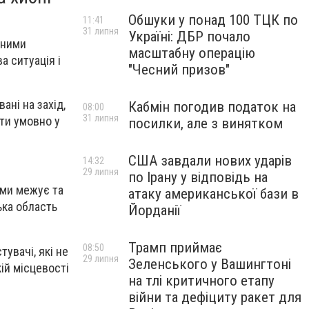
Обшуки у понад 100 ТЦК по
11:41
31 липня
Україні: ДБР почало
ідними
масштабну операцію
а ситуація і
"Чесний призов"
ані на захід,
Кабмін погодив податок на
08:00
31 липня
ати умовно у
посилки, але з винятком
США завдали нових ударів
14:32
29 липня
по Ірану у відповідь на
ами межує та
атаку американської бази в
ька область
Йорданії
Трамп приймає
08:50
тувачі, які не
29 липня
Зеленського у Вашингтоні
ій місцевості
на тлі критичного етапу
війни та дефіциту ракет для