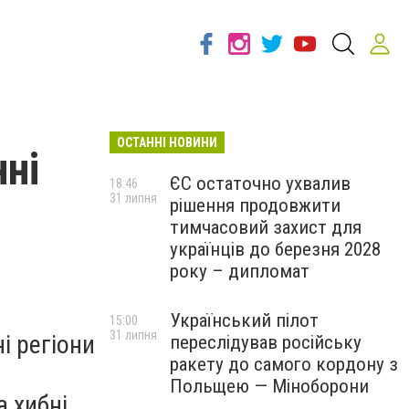
ОСТАННІ НОВИНИ
нні
ЄС остаточно ухвалив
18:46
31 липня
рішення продовжити
тимчасовий захист для
українців до березня 2028
року – дипломат
Український пілот
15:00
31 липня
і регіони
переслідував російську
ракету до самого кордону з
Польщею — Міноборони
а хибні