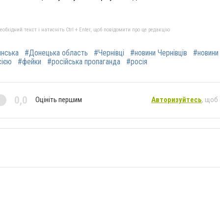
бхідний текст і натисніть Ctrl + Enter, щоб повідомити про це редакцію
янська
#Донецька область
#Чернівці
#новини Чернівців
#новини
сією
#фейки
#російська пропаганда
#росія
0,0
Оцініть першим
Авторизуйтесь
, щоб