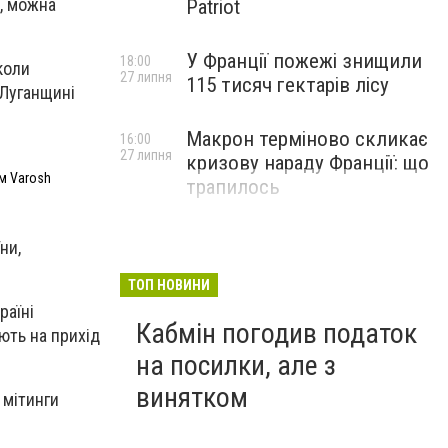
д, можна
Patriot
У Франції пожежі знищили
18:00
коли
27 липня
115 тисяч гектарів лісу
 Луганщині
Макрон терміново скликає
16:00
27 липня
кризову нараду Франції: що
ом Varosh
трапилось
ни,
ТОП НОВИНИ
раїні
Кабмін погодив податок
ають на прихід
на посилки, але з
винятком
 мітинги