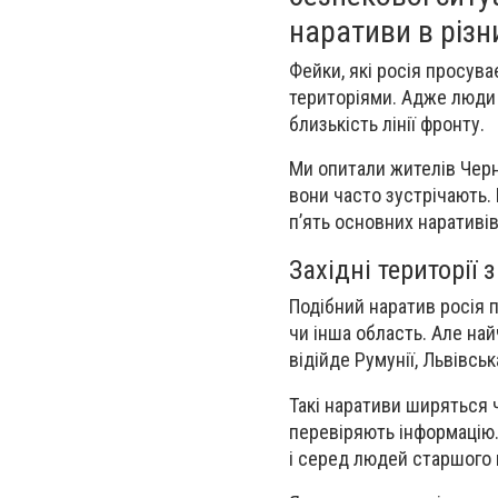
наративи в різн
Фейки, які росія просува
територіями. Адже люди 
близькість лінії фронту.
Ми опитали жителів Черні
вони часто зустрічають. 
пʼять основних наративів
Західні території 
Подібний наратив росія п
чи інша область. Але най
відійде Румунії, Львівськ
Такі наративи ширяться ч
перевіряють інформацію.
і серед людей старшого 