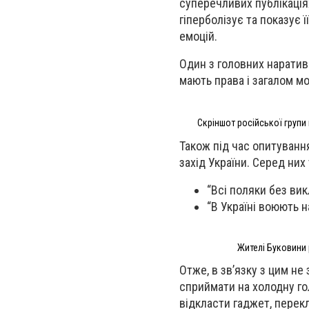
суперечливих публікація
гіперболізує та показує 
емоцій.
Один з головних наративі
мають права і загалом мо
Скріншот російської групи
Також під час опитування
захід України. Серед них 
“Всі поляки без вик
“В Україні воюють н
Жителі Буковини 
Отже, в звʼязку з цим не
сприймати на холодну гол
відкласти гаджет, перекл