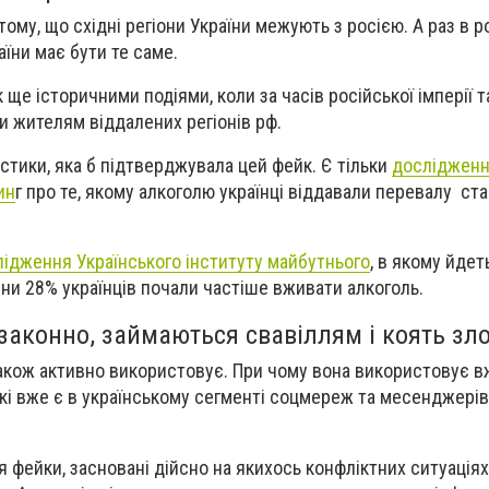
ому, що східні регіони України межують з росією. А раз в ро
раїни має бути те саме.
ще історичними подіями, коли за часів російської імперії т
 жителям віддалених регіонів рф.
стики, яка б підтверджувала цей фейк. Є тільки
досліджен
ин
г про те, якому алкоголю українці віддавали перевалу ст
ідження Українського інституту майбутнього
, в якому йдет
ни 28% українців почали частіше вживати алкоголь.
аконно, займаються свавіллям і коять зл
акож активно використовує. При чому вона використовує в
 які вже є в українському сегменті соцмереж та месенджерів, 
 фейки, засновані дійсно на якихось конфліктних ситуаціях