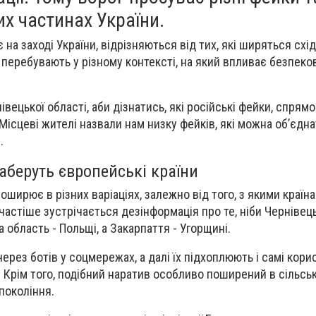
их частинах України.
є на заході України, відрізняються від тих, які ширяться сх
перебувають у різному контексті, на який впливає безпеков
вецької області, аби дізнатись, які російські фейки, спрямов
Місцеві жителі назвали нам низку фейків, які можна обʼєдн
.
заберуть європейські країни
оширює в різних варіаціях, залежно від того, з якими країн
частіше зустрічається дезінформація про те, ніби Чернівец
а область - Польщі, а Закарпаття - Угорщині.
ерез ботів у соцмережах, а далі їх підхоплюють і самі корис
 Крім того, подібний наратив особливо поширений в сільськ
покоління.