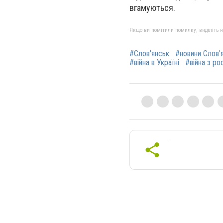
вгамуються.
Якщо ви помітили помилку, виділіть нео
#Слов'янськ
#новини Слов'
#війна в Україні
#війна з ро