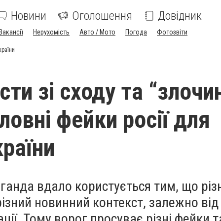
Новини
Оголошення
Довідник
Вакансії
Нерухомість
Авто / Мото
Погода
Фотозвіти
країни
ти зі сходу та “злочи
ловні фейки росії для
країни
ганда вдало користується тим, що різн
ізний новинний контекст, залежно від
ції. Тому ворог просуває різні фейки т