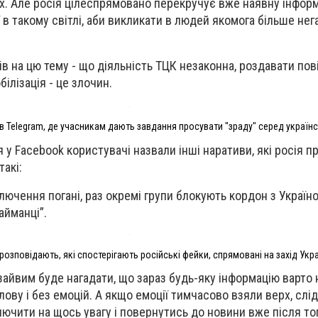
х. Але росія цілеспрямовано перекручує вже наявну інформ
її в такому світлі, аби викликати в людей якомога більше не
в на цю тему - що діяльність ТЦК незаконна, роздавати пов
білізація - це злочин.
 в Telegram, де учасникам дають завдання просувати "зраду" серед українс
 у Facebook користувачі назвали інші наративи, які росія п
такі:
лючення погані, раз окремі групи блокують кордон з Україн
айманці”.
розповідають, які спостерігають російські фейки, спрямовані на захід Укр
 зайвим буде нагадати, що зараз будь-яку інформацію варто
ову і без емоцій. А якщо емоції тимчасово взяли верх, слід
ючити на щось увагу і повернутись до новини вже після тог