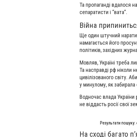
Та пропаганді вдалося на
сепаратисти і “вата”.
Війна припиниться
Ще один штучний наратив
намагається його просуну
політиків, західних журна
Мовляв, Україні треба ли
Та насправді рф ніколи н
цивілізованого світу. Аб
у минулому, як забирала 
Водночас влада України 
не віддасть росії свої зе
Результати пошуку: 
На сході багато п