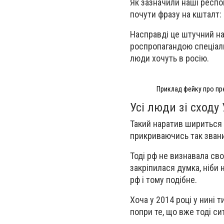
Як зазначили наші респо
почути фразу на кшталт: 
Насправді це штучний нар
роспропагандою спеціаль
люди хочуть в росію.
Приклад фейку про пре
Усі люди зі сходу 
Такий наратив шириться щ
прикриваючись так зван
Тоді рф не визнавала сво
закріпилася думка, ніби 
рф і тому подібне.
Хоча у 2014 році у нині
попри те, що вже тоді с