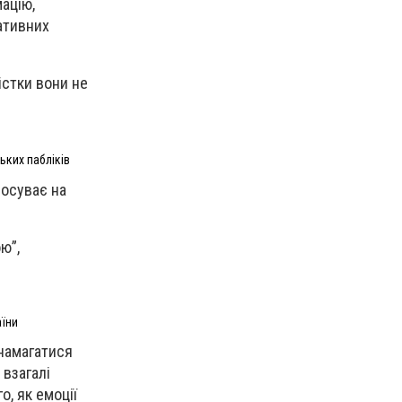
ацію,
гативних
істки вони не
ьких пабліків
росуває на
ою”,
аїни
 намагатися
 взагалі
о, як емоції