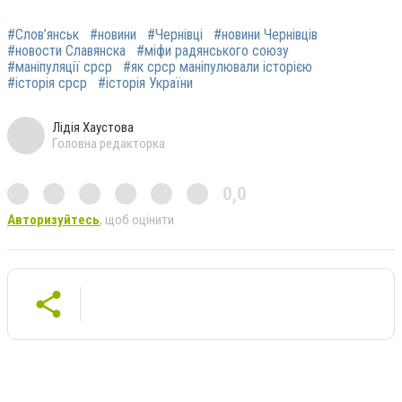
#Слов’янськ
#новини
#Чернівці
#новини Чернівців
#новости Славянска
#міфи радянського союзу
#маніпуляції срср
#як срср маніпулювали історією
#історія срср
#історія України
Лідія Хаустова
Головна редакторка
0,0
Авторизуйтесь
, щоб оцінити