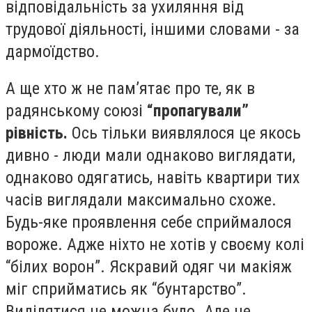
відповідальність за ухиляння від
трудової діяльності, іншими словами - за
дармоїдство.
А ще хто ж не пам’ятає про те, як в
радянському союзі
“пропагували”
рівність.
Ось тільки виявлялося це якось
дивно - люди мали однаково виглядати,
однаково одягатись, навіть квартири тих
часів виглядали максимально схоже.
Будь-яке проявлення себе сприймалося
вороже. Адже ніхто не хотів у своєму колі
“білих ворон”. Яскравий одяг чи макіяж
міг сприйматись як “бунтарство”.
Виділятися не можна було. Але це