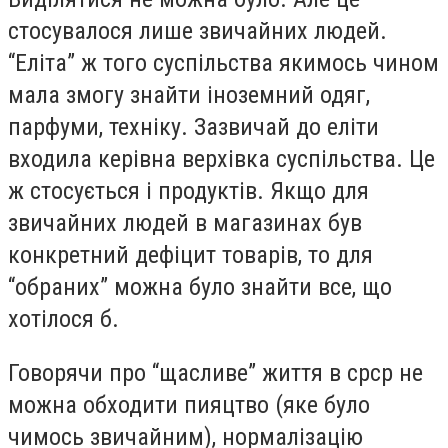
стосувалося лише звичайних людей.
“Еліта” ж того суспільства якимось чином
мала змогу знайти іноземний одяг,
парфуми, техніку. Зазвичай до еліти
входила керівна верхівка суспільства. Це
ж стосується і продуктів. Якщо для
звичайних людей в магазинах був
конкретний дефіцит товарів, то для
“обраних” можна було знайти все, що
хотілося б.
Говорячи про “щасливе” життя в срср не
можна обходити пияцтво (яке було
чимось звичайним), нормалізацію