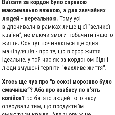
Виїхати за кордон було справою
максимально важкою, а для звичайних
людей - нереальною.
Тому усі
відпочивали в рамках лише цієї “великої
країни”, не маючи змоги побачити іншого
життя. Ось тут починається ще одна
маніпуляція - про те, що в срср життя
ідеальне, у той час як за кордоном бідні
люди змушені терпіти "жахливе життя".
Хтось ще чув про “в союзі морозиво було
смачніше”? Або про ковбасу по п’ять
копійок?
Бо багато людей того часу
оперували тим, що продукти їм
смакували краще. Але знову ж не