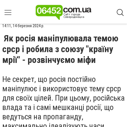
14:11, 14 березня 2024 р.
Як росія маніпулювала темою
срср і робила з союзу "країну
мрії" - розвінчуємо міфи
Не секрет, що росія постійно
маніпулює і використовує тему срср
для своїх цілей. При цьому, російська
влада та і самі мешканці росії, що
ведуться на пропаганду,
максимально ідеалізують часи