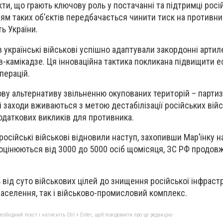
кти, що грають ключову роль у постачанні та підтримці росі
ям таких об’єктів передбачається чинити тиск на противни
ть України.
 українські військові успішно адаптували закордонні артил
в-камікадзе. Ця інноваційна тактика покликана підвищити 
перацій.
ву альтернативу звільненню окупованих територій – партиз
і заходи вживаються з метою дестабілізації російських вій
одаткових викликів для противника.
осійські військові відновили наступ, захопивши Мар’їнку н
 оцінюються від 3000 до 5000 осіб щомісяця, ЗС РФ продов
 від суто військових цілей до знищення російської інфрастр
населення, так і військово-промисловий комплекс.
бхідний текст і натисніть Ctrl + Enter, щоб повідомити про це редакцію