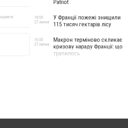
Patriot
У Франції пожежі знищили
 оцінити
18:00
27 липня
115 тисяч гектарів лісу
Макрон терміново скликає
16:00
27 липня
кризову нараду Франції: що
трапилось