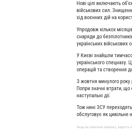
Нові цілі включають об’є
військових сил. Знищенн
хід воєнних дій на корис
Упродовж кількох місяців
снаряди до безпілотникі
українських військових о
У Києві знайшли тимчасо
українського спецназу. Ц
операцій та створення д
З жовтня минулого року р
Попри значні втрати, що
наступальні дії.
Тож нині ЗСУ переходять
обслуговує як цивільне 
Якщо ви помітили помилку, виділіть нео