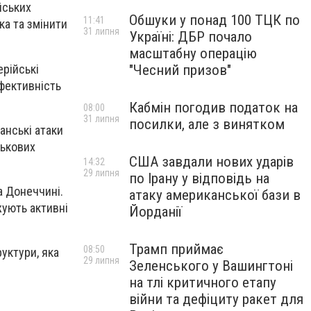
йських
Обшуки у понад 100 ТЦК по
11:41
ка та змінити
31 липня
Україні: ДБР почало
масштабну операцію
ерійські
"Чесний призов"
ефективність
Кабмін погодив податок на
08:00
31 липня
посилки, але з винятком
анські атаки
ськових
США завдали нових ударів
14:32
29 липня
по Ірану у відповідь на
а Донеччині.
атаку американської бази в
жують активні
Йорданії
Трамп приймає
08:50
уктури, яка
29 липня
Зеленського у Вашингтоні
на тлі критичного етапу
війни та дефіциту ракет для