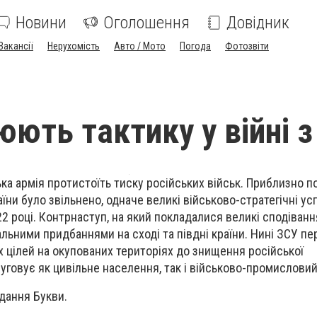
Новини
Оголошення
Довідник
Вакансії
Нерухомість
Авто / Мото
Погода
Фотозвіти
юють тактику у війні з
ька армія протистоїть тиску російських військ. Приблизно п
аїни було звільнено, одначе великі військово-стратегічні ус
2 році. Контрнаступ, на який покладалися великі сподіванн
льними придбаннями на сході та півдні країни. Нині ЗСУ пе
их цілей на окупованих територіях до знищення російської
луговує як цивільне населення, так і військово-промислови
дання Букви.