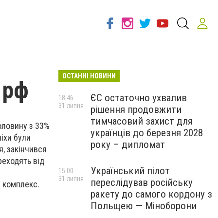
ОСТАННІ НОВИНИ
 рф
ЄС остаточно ухвалив
18:46
31 липня
рішення продовжити
тимчасовий захист для
оловину з 33%
українців до березня 2028
піхи були
року – дипломат
я, закінчився
реходять від
Український пілот
15:00
31 липня
переслідував російську
й комплекс.
ракету до самого кордону з
Польщею — Міноборони