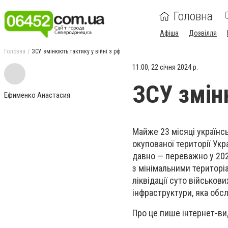
Головна
Афіша
Дозвілля
Головна
ЗСУ змінюють тактику у війні з рф
11:00, 22 січня 2024 р.
ЗСУ змін
Ефименко Анастасия
Майже 23 місяці українс
окупованої території Укр
давно — переважно у 202
з мінімальними територіа
ліквідації суто військов
інфраструктури, яка обс
Про це пише інтернет-ви