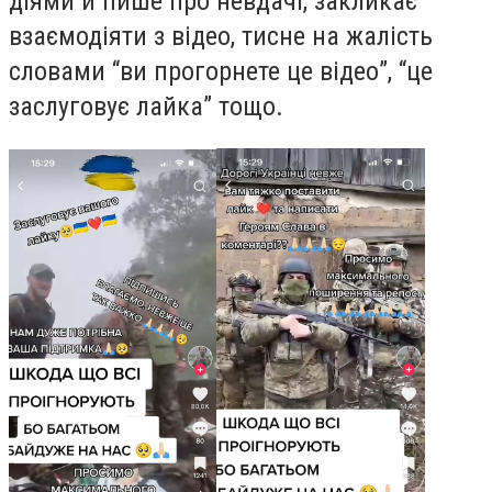
діями й пише про невдачі, закликає
взаємодіяти з відео, тисне на жалість
словами “ви прогорнете це відео”, “це
заслуговує лайка” тощо.