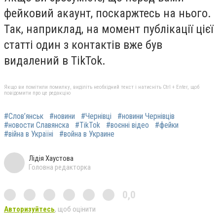
фейковий акаунт, поскаржтесь на нього.
Так, наприклад, на момент публікації цієї
статті один з контактів вже був
видалений в TikTok.
Якщо ви помітили помилку, виділіть необхідний текст і натисніть Ctrl + Enter, щоб
повідомити про це редакцію
#Слов’янськ
#новини
#Чернівці
#новини Чернівців
#новости Славянска
#TikTok
#воєнні відео
#фейки
#війна в Україні
#война в Украине
Лідія Хаустова
Головна редакторка
0,0
Авторизуйтесь
, щоб оцінити