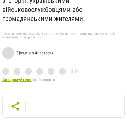
зі сторін, українськими
військовослужбовцями або
громадянськими жителями.
Якщо ви помітили помилку, виділіть необхідний текст і натисніть Ctrl + Enter, щоб
повідомити про це редакцію
Ефименко Анастасия
0,0
Авторизуйтесь
, щоб оцінити