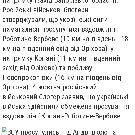
напрямку (захід Запорізької області).
Російські військові блогери
стверджували, що українські сили
намагалися просунутися вздовж лінії
Роботине-Вербове (10 км на південь - 18
км на південний схід від Оріхова), у
напрямку Копані (11 км на південний
захід від Оріхова) та поблизу
Новопрокопівки (16 км на південь від
Оріхова). 4 жовтня російський
військовий блогер заявив, що українські
війська здійснили обмежене просування
вздовж лінії Копані-Роботине-Вербове.