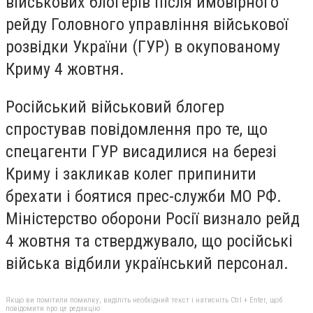
військових блогерів після ймовірного
рейду Головного управління військової
розвідки України (ГУР) в окупованому
Криму 4 жовтня.
Російський військовий блогер
спростував повідомлення про те, що
спецагенти ГУР висадилися на березі
Криму і закликав колег припинити
брехати і боятися прес-служби МО РФ.
Міністерство оборони Росії визнало рейд
4 жовтня та стверджувало, що російські
війська відбили український персонал.
Якщо ви помітили помилку, виділіть необхідний текст і натисніть Ctrl + Enter, щоб
повідомити про це редакцію