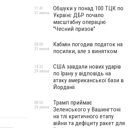
Обшуки у понад 100 ТЦК по
11:41
31 липня
Україні: ДБР почало
масштабну операцію
"Чесний призов"
Кабмін погодив податок на
08:00
31 липня
посилки, але з винятком
США завдали нових ударів
14:32
29 липня
по Ірану у відповідь на
атаку американської бази в
Йорданії
Трамп приймає
08:50
29 липня
Зеленського у Вашингтоні
на тлі критичного етапу
війни та дефіциту ракет для