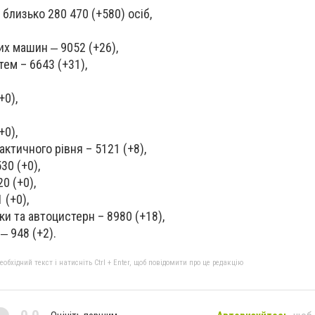
близько 280 470 (+580) осіб,
х машин ‒ 9052 (+26),
ем – 6643 (+31),
+0),
+0),
ктичного рівня – 5121 (+8),
30 (+0),
0 (+0),
 (+0),
ки та автоцистерн – 8980 (+18),
‒ 948 (+2).
бхідний текст і натисніть Ctrl + Enter, щоб повідомити про це редакцію