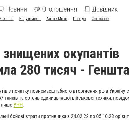
Новини
Оголошення
Довідник
Вакансії
Нерухомість
Авто / Мото
Погода
Фотозвіти
ь знищених окупантів
ла 280 тисяч - Геншт
нтів з початку повномасштабного вторгнення рф в Україну 
57 танків та сотень одиниць іншої військової техніки, повідо
, пише
УНН
.
льні бойові втрати противника з 24.02.22 по 05.10.23 орієн