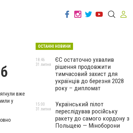
ОСТАННІ НОВИНИ
ЄС остаточно ухвалив
18:46
31 липня
рішення продовжити
аб
тимчасовий захист для
українців до березня 2028
року – дипломат
сягнули вже
мили у
Український пілот
15:00
31 липня
переслідував російську
ракету до самого кордону з
товно
Польщею — Міноборони