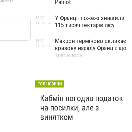
 оцінити
Patriot
У Франції пожежі знищили
18:00
27 липня
115 тисяч гектарів лісу
Макрон терміново скликає
16:00
27 липня
кризову нараду Франції: що
трапилось
ТОП НОВИНИ
Кабмін погодив податок
на посилки, але з
винятком