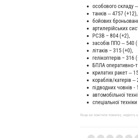
особового складу ‒ 
танків ‒ 4757 (+12),
бойових броньовани
артилерійських сист
РСЗВ – 804 (+2),
засобів ППО ‒ 540 (
літаків – 315 (+0),
гелікоптерів – 316 (
БПЛА оперативно-та
крилатих ракет ‒ 15
кораблів/катерів ‒ 2
підводних човнів - 1
автомобільної техні
спеціальної техніки 
Якщо ви помітили помилку, виділіть нео