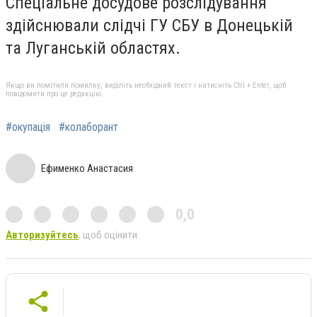
Спеціальне досудове розслідування
здійснювали слідчі ГУ СБУ в Донецькій
та Луганській областях.
Якщо ви помітили помилку, виділіть необхідний текст і натисніть Ctrl + Enter, щоб
повідомити про це редакцію
#окупація
#колаборант
Ефименко Анастасия
0,0
Авторизуйтесь
, щоб оцінити